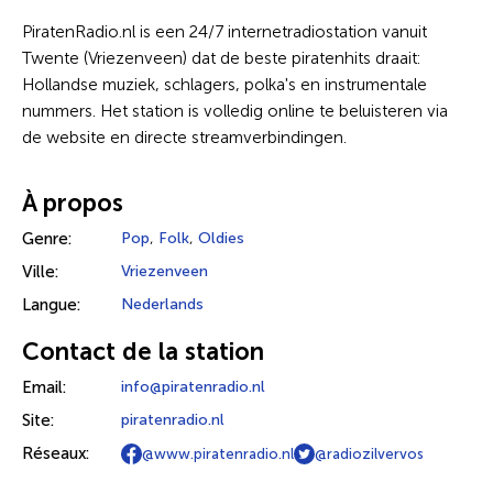
PiratenRadio.nl is een 24/7 internetradiostation vanuit
Twente (Vriezenveen) dat de beste piratenhits draait:
Hollandse muziek, schlagers, polka's en instrumentale
nummers. Het station is volledig online te beluisteren via
de website en directe streamverbindingen.
À propos
Genre:
Pop
,
Folk
,
Oldies
Ville:
Vriezenveen
Langue:
Nederlands
Contact de la station
Email:
info@piratenradio.nl
Site:
piratenradio.nl
Réseaux:
@www.piratenradio.nl
@radiozilvervos