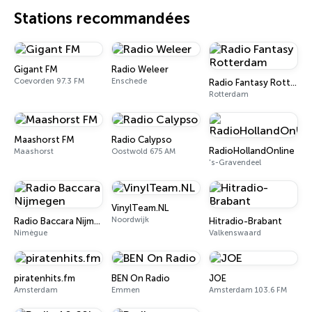
Stations recommandées
Gigant FM
Radio Weleer
Coevorden 97.3 FM
Enschede
Radio Fantasy Rotterdam
Rotterdam
Maashorst FM
Radio Calypso
RadioHollandOnline
Maashorst
Oostwold 675 AM
's-Gravendeel
VinylTeam.NL
Noordwijk
Radio Baccara Nijmegen
Hitradio-Brabant
Nimègue
Valkenswaard
piratenhits.fm
BEN On Radio
JOE
Amsterdam
Emmen
Amsterdam 103.6 FM