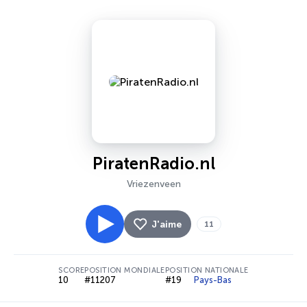
PiratenRadio.nl
Vriezenveen
J'aime
11
SCORE
POSITION MONDIALE
POSITION NATIONALE
10
#11207
#19
Pays-Bas