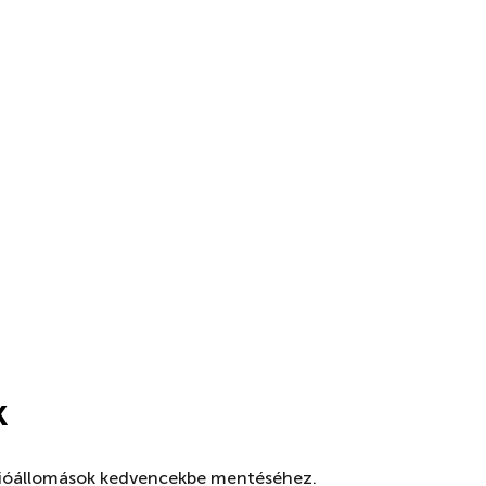
k
dióállomások kedvencekbe mentéséhez.