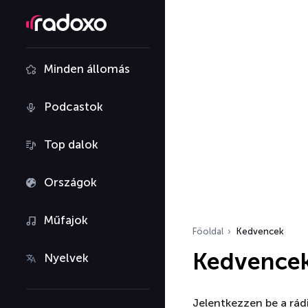
Minden állomás
Podcastok
Top dalok
Országok
Műfajok
Főoldal
Kedvencek
Kedvence
Nyelvek
Jelentkezzen be a rá