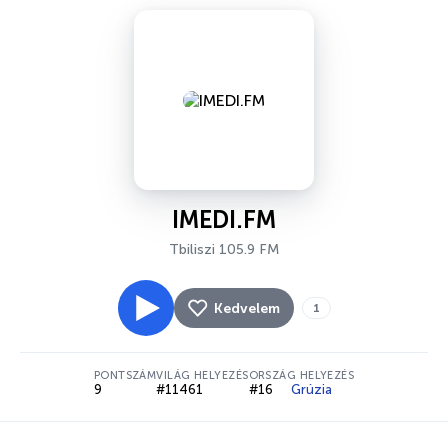
IMEDI.FM
Tbiliszi 105.9 FM
Kedvelem
1
PONTSZÁM
VILÁG HELYEZÉS
ORSZÁG HELYEZÉS
9
#11461
#16
Grúzia