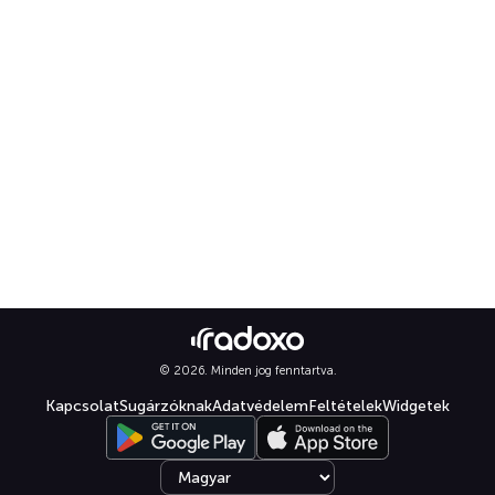
© 2026. Minden jog fenntartva.
Kapcsolat
Sugárzóknak
Adatvédelem
Feltételek
Widgetek
Select language