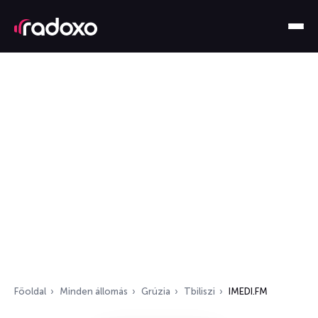
Főoldal
Minden állomás
Grúzia
Tbiliszi
IMEDI.FM