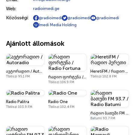
Web:
radioimedi.ge
Közösségi:
@radioimedi
@radioimedi
@radioimedi
Imedi Media Holding
Ajánlott állomások
ავტორადიო / Autoradio
HeretiFM / რადიო ჰერეთი
Tbiliszi 95.1 FM
Tbiliszi 102.8 FM
რადიო ფორტუნა / Radio Fortuna
Tbiliszi 106.9 FM
Radio Palitra
Radio One
Tbiliszi 103.9 FM
Tbiliszi 102.4 FM
რადიო ბათუმი FM 93.7 / Radio Batumi
Batumi 93.7 FM