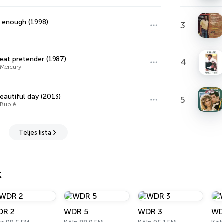
 enough (1998)
3
eat pretender (1987)
4
 Mercury
beautiful day (2013)
5
 Bublé
Teljes lista
k
DR 2
WDR 5
WDR 3
WD