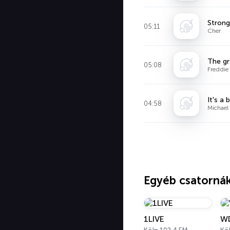
Strong
05:11
Cher
The gr
05:08
Freddie
It's a 
04:58
Michael
Egyéb csatorná
1LIVE
W