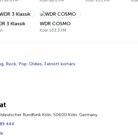
ln 98.6 FM
Köln 88.0 FM
Köln 95.1 FM
Köl
R 3 Klassik
WDR COSMO
ln
Köln 103.3 FM
ng
,
Rock
,
Pop
,
Oldies
,
Felnőtt kortárs
at
tdeutscher Rundfunk Köln, 50600 Köln, Germany
 89 444
de