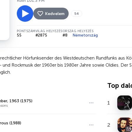
Köln 101.3 FM
Kedvelem
54
PONTSZÁM
VILÁG HELYEZÉS
ORSZÁG HELYEZÉS
55
#2875
#8
Németország
h-rechtlicher Hörfunksender des Westdeutschen Rundfunks aus Kö
op- und Rockmusik der 1960er bis 1980er Jahre sowie Oldies. Der 
glich.
Top dal
er, 1963 (1975)
1
asons
ous (1988)
2