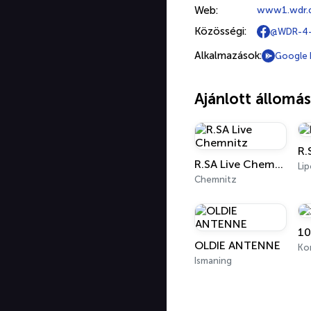
Web:
www1.wdr.d
Közösségi:
@WDR-4
Alkalmazások:
Google 
Ajánlott állomá
R.
R.SA Live Chemnitz
Lip
Chemnitz
10
OLDIE ANTENNE
Ko
Ismaning