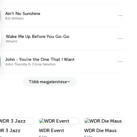
Ain't No Sunshine
Bill Withers
Wake Me Up Before You Go-Go
Wham!
John - You're the One That I Want
John Travolta & Olivia Newton
Több megjelenítése
R 3 Jazz
WDR Event
WDR Die Maus