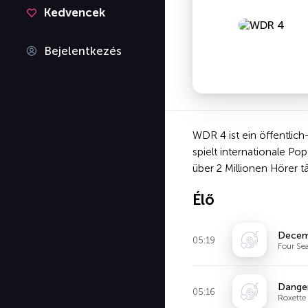
Kedvencek
Bejelentkezés
WDR 4 ist ein öffentlic
spielt internationale P
über 2 Millionen Hörer tä
Élő
Decemb
05:19
Four Se
Danger
05:16
Roxette