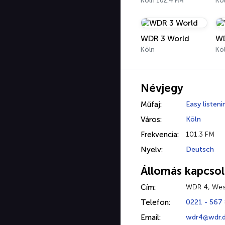
Köln 102.4 FM
Kö
WDR 3 World
WD
Köln
Kö
Névjegy
Műfaj:
Easy listeni
Város:
Köln
Frekvencia:
101.3 FM
Nyelv:
Deutsch
Állomás kapcsol
Cím:
WDR 4, Wes
Telefon:
0221 - 567
Email:
wdr4@wdr.