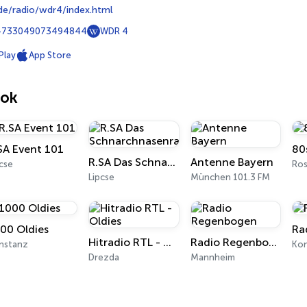
e/radio/wdr4/index.html
-733049073494844
WDR 4
Play
App Store
sok
SA Event 101
80
R.SA Das Schnarchnasenradio
Antenne Bayern
cse
Ros
Lipcse
München 101.3 FM
00 Oldies
Ra
Hitradio RTL - Oldies
Radio Regenbogen
nstanz
Kon
Drezda
Mannheim