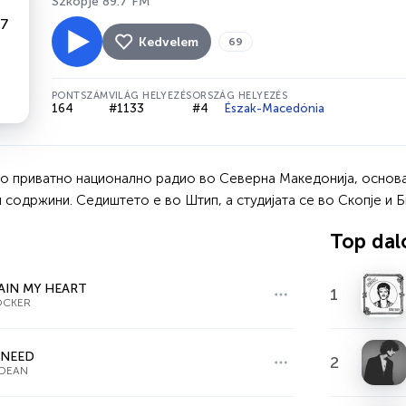
Szkopje 89.7 FM
Kedvelem
69
PONTSZÁM
VILÁG HELYEZÉS
ORSZÁG HELYEZÉS
164
#1133
#4
Észak-Macedónia
то приватно национално радио во Северна Македонија, основан
 содржини. Седиштето е во Штип, а студијата се во Скопје и Б
Top dal
IN MY HEART
1
OCKER
 NEED
2
 DEAN