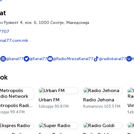
и
at
н Рузвелт 4, лок. 6, 1000 Скопје, Македонија
7707
anal77.com.mk
7
@kanal77
@Kanal77
@RadioMrezaKanal77
@radiokanal77
K
sok
Urban FM
Radio Jehona
Metropolis Radio Network
Vi
Szkopje 90.8 FM
Kumanovo 103.5 FM
kopje 99.4 FM
Szk