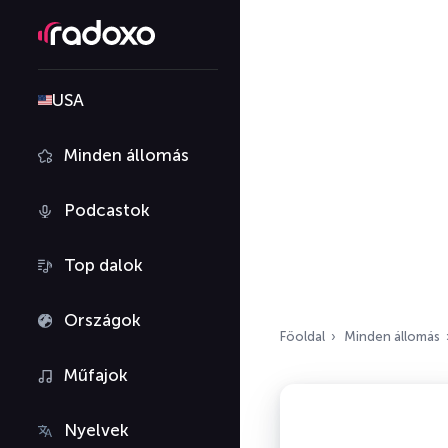
USA
Minden állomás
Podcastok
Top dalok
Országok
Főoldal
Minden állomás
Műfajok
Nyelvek