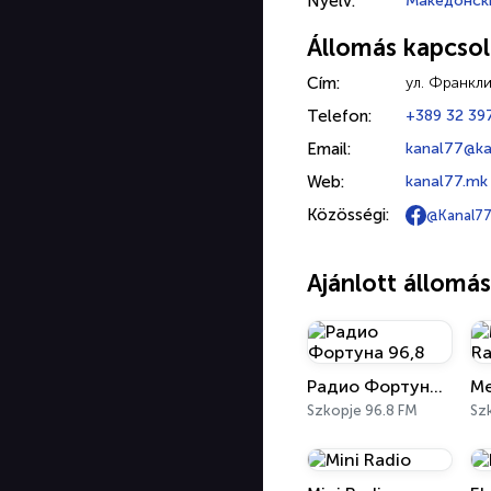
Nyelv:
Македонск
Állomás kapcsol
Cím:
ул. Франкли
Telefon:
+389 32 39
Email:
kanal77@k
Web:
kanal77.mk
Közösségi:
@Kanal7
Ajánlott állomá
Радио Фортуна 96,8
Szkopje 96.8 FM
Sz