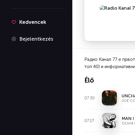
Kedvencek
Bejelentkezés
Радио Канал 77 е прво
топ 40) и информативни
Élő
UNCHA
07:30
JOE C
MAN I
07:27
OLIVIA