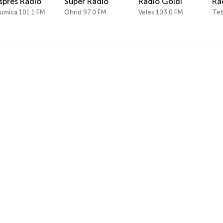
spres Radio
Super Radio
Radio Goldi
Ra
umica 101.1 FM
Ohrid 97.0 FM
Veles 103.0 FM
Tet