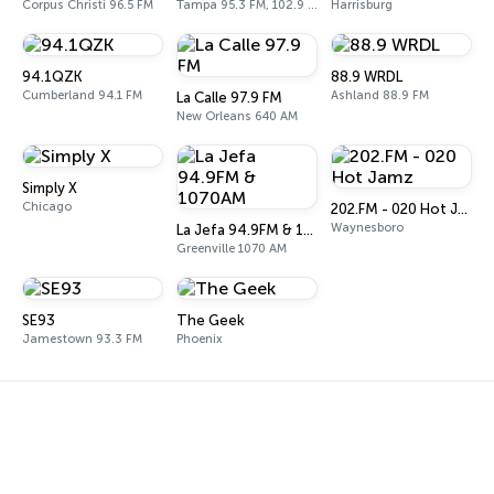
Corpus Christi 96.5 FM
Tampa 95.3 FM, 102.9 FM
Harrisburg
94.1QZK
88.9 WRDL
Cumberland 94.1 FM
Ashland 88.9 FM
La Calle 97.9 FM
New Orleans 640 AM
Simply X
Chicago
202.FM - 020 Hot Jamz
Waynesboro
La Jefa 94.9FM & 1070AM
Greenville 1070 AM
SE93
The Geek
Jamestown 93.3 FM
Phoenix