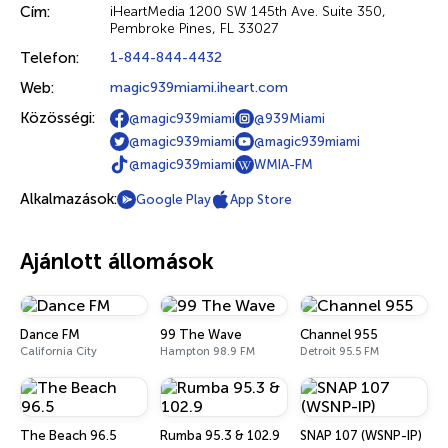
Cím:
iHeartMedia 1200 SW 145th Ave. Suite 350,
Pembroke Pines, FL 33027
Telefon:
1-844-844-4432
Web:
magic939miami.iheart.com
Közösségi:
@magic939miami
@939Miami
@magic939miami
@magic939miami
@magic939miami
WMIA-FM
Alkalmazások:
Google Play
App Store
Ajánlott állomások
Dance FM
99 The Wave
Channel 955
California City
Hampton 98.9 FM
Detroit 95.5 FM
The Beach 96.5
Rumba 95.3 & 102.9
SNAP 107 (WSNP-IP)