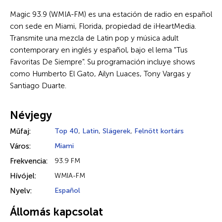
Magic 93.9 (WMIA-FM) es una estación de radio en español
con sede en Miami, Florida, propiedad de iHeartMedia.
Transmite una mezcla de Latin pop y música adult
contemporary en inglés y español, bajo el lema "Tus
Favoritas De Siempre". Su programación incluye shows
como Humberto El Gato, Ailyn Luaces, Tony Vargas y
Santiago Duarte.
Névjegy
Műfaj:
Top 40
,
Latin
,
Slágerek
,
Felnőtt kortárs
Város:
Miami
Frekvencia:
93.9 FM
Hívójel:
WMIA-FM
Nyelv:
Español
Állomás kapcsolat