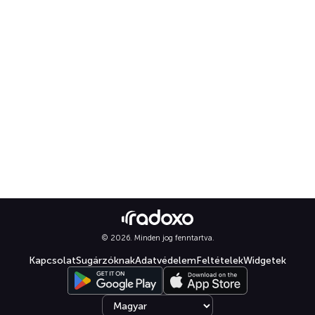
© 2026. Minden jog fenntartva.
Kapcsolat
Sugárzóknak
Adatvédelem
Feltételek
Widgetek
Select language