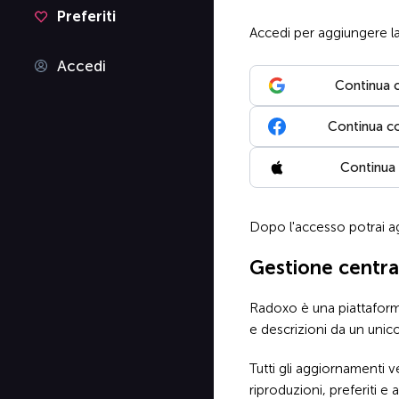
Preferiti
Accedi per aggiungere l
Accedi
Continua 
Continua c
Continua
Dopo l'accesso potrai ag
Gestione central
Radoxo è una piattaforma r
e descrizioni da un unic
Tutti gli aggiornamenti 
riproduzioni, preferiti e at