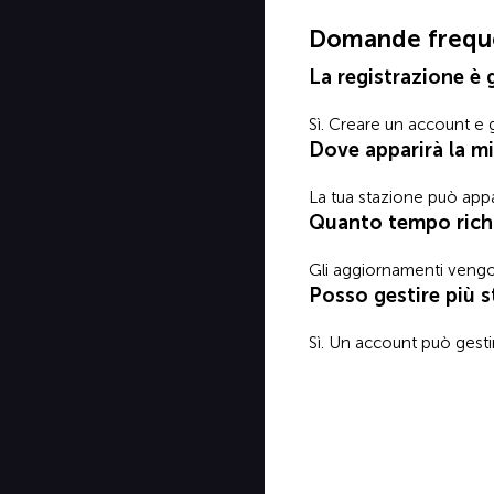
Domande frequ
La registrazione è 
Sì. Creare un account e g
Dove apparirà la m
La tua stazione può appa
Quanto tempo rich
Gli aggiornamenti vengon
Posso gestire più s
Sì. Un account può gestir