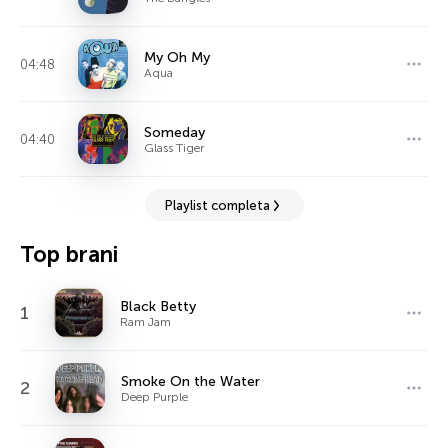
My Oh My
04:48
Aqua
Someday
04:40
Glass Tiger
Playlist completa
Top brani
Black Betty
1
Ram Jam
Smoke On the Water
2
Deep Purple