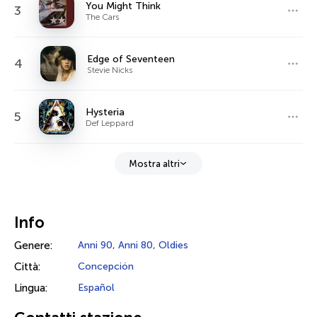
You Might Think
3
The Cars
Edge of Seventeen
4
Stevie Nicks
Hysteria
5
Def Leppard
Mostra altri
Info
Genere:
Anni 90
,
Anni 80
,
Oldies
Città:
Concepción
Lingua:
Español