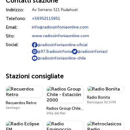
Contatti stazione
Indirizzo:
Av Serrano 511 Pudahuel
Telefono:
+56952115851
Email:
info@radiosinfoniaonline.com
Sito:
www.radiosinfoniaonline.com
Social:
@radiosinfoniaonline.oficial
@97.3radiosinfonia
@radiosinfoniacl
@radiosinfoniaonline-chile
Stazioni consigliate
Radio Bonita
Rancagua 92.5 FM
Recuerdos Retro
Santiago
Radios Group Chile - Estación 2000
Viña del Mar