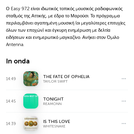
Ο Easy 97.2 είναι ιδιωτικός τοπικός μουσικός ραδιοφωνικός
σταθμός της Αττικής, με έδρα το Μαρούσι. Το πρόγραμμα
περιλαμβάνει αγαπημένη μουσική (οι μεγαλύτερες επιτυχίες
όλων των εποχών) και έγκυρη ενημέρωση με δελτία
ειδήσεων και ενημερωτικό μαγκαζίνο. Ανήκει στον Όμιλο
Antenna.
In onda
THE FATE OF OPHELIA
14:49
TAYLOR SWIFT
TONIGHT
14:45
REAMONN
IS THIS LOVE
14:39
WHITESNAKE