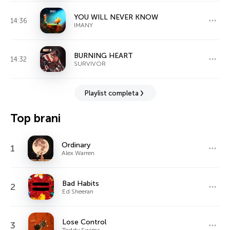
YOU WILL NEVER KNOW
14:36
IMANY
BURNING HEART
14:32
SURVIVOR
Playlist completa
Top brani
Ordinary
1
Alex Warren
Bad Habits
2
Ed Sheeran
Lose Control
3
Teddy Swims