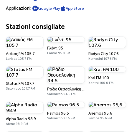
Applicazioni:
Google Play
App Store
Stazioni consigliate
Γλέντι 95
Lamia 95.0 FM
Λαϊκός FM 105.7
Radyo City 107.6
Larissa 105.7 FM
Komotini 107.6 FM
Kral FM 100
Xanthi 100.0 FM
Status FM 107.7
Salonicco 107.7 FM
Ράδιο Θεσσαλονίκη 94.5
Salonicco 94.5 FM
Palmos 96.5
Anemos 95,6
Salonicco 96.5 FM
Samos 95.6 FM
Alpha Radio 98.9
Atene 98.9 FM