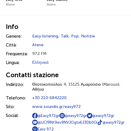
Atene
Atene
Info
Genere:
Easy listening
,
Talk
,
Pop
,
Notizie
Città:
Atene
Frequenza:
97.2 FM
Lingua:
Ελληνικά
Contatti stazione
Indirizzo:
Θεοτοκοπούλου 4, 15125 Αμαρούσιο (Marousi),
Αθήνα
Telefono:
+30 210 6842220
Sito:
www.soundis.gr/easy972
Social:
@Easy972gr
@easy972gr
@easy972gr
@UCfRNt9ev9NVJOgtx6J3Db0Q
@easy972gr
Easy 97.2