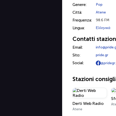
Genere:
Pop
Città:
Atene
Frequenza:
98.6 FM
Lingua:
Ελληνικά
Contatti stazio
Email:
info@pride.
Sito:
pride.gr
Social:
@pridegr.0
Stazioni consigl
Sf
Derti Web Radio
At
Atene