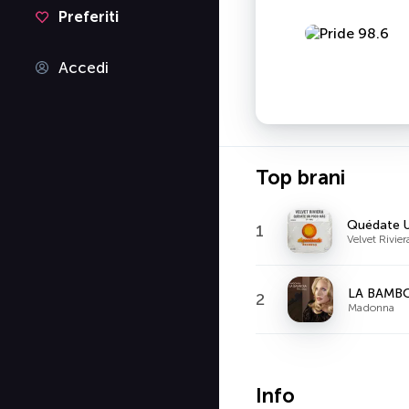
Preferiti
Accedi
Top brani
Quédate U
1
Velvet Rivier
LA BAMBO
2
Madonna
Info