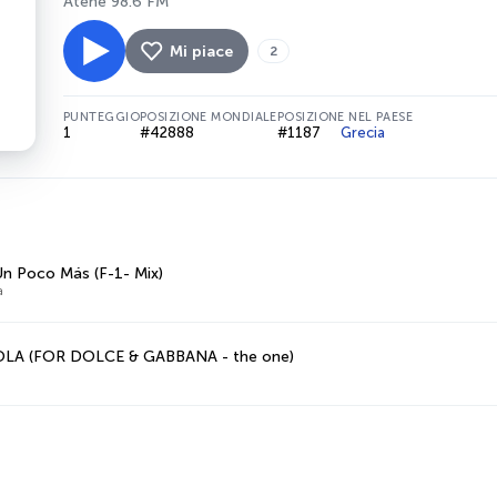
Atene 98.6 FM
Mi piace
2
PUNTEGGIO
POSIZIONE MONDIALE
POSIZIONE NEL PAESE
1
#42888
#1187
Grecia
n Poco Más (F-1- Mix)
a
LA (FOR DOLCE & GABBANA - the one)