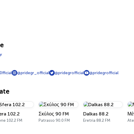
ne
gr
fficial
@pridegr_official
@pridegrofficial
@pridegrofficial
iate
era 102.2
Σκύλος 90 FM
Dalkas 88.2
Μέ
ene 102.2 FM
Patrasso 90.0 FM
Eretria 88.2 FM
Ate