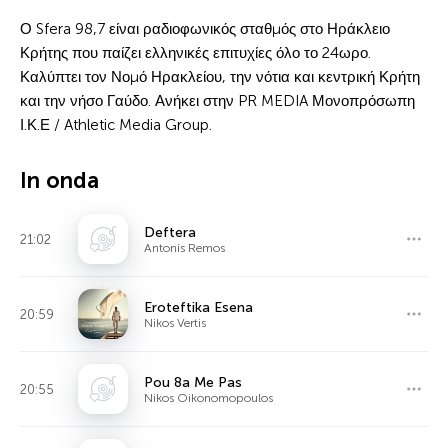
Ο Sfera 98,7 είναι ραδιοφωνικός σταθμός στο Ηράκλειο
Κρήτης που παίζει ελληνικές επιτυχίες όλο το 24ωρο.
Καλύπτει τον Νομό Ηρακλείου, την νότια και κεντρική Κρήτη
και την νήσο Γαύδο. Ανήκει στην PR MEDIA Μονοπρόσωπη
Ι.Κ.Ε / Athletic Media Group.
In onda
Deftera
21:02
Antonis Remos
Eroteftika Esena
20:59
Nikos Vertis
Pou 8a Me Pas
20:55
Nikos Oikonomopoulos