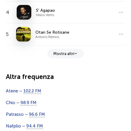
S' Agapao
4
Nikos Vertis
Otan Se Rotisane
5
Antonis Remos
Mostra altri
Altra frequenza
Atene –
102.2 FM
Chio –
98.9 FM
Patrasso –
96.6 FM
Nafplio –
94.4 FM