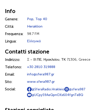
Info
Genere:
Pop
,
Top 40
Città:
Heraklion
Frequenza:
98.7 FM
Lingua:
Ελληνικά
Contatti stazione
Indirizzo:
Ξ – BI.ΠΕ, Ηρακλείου, ΤΚ 71306, Greece
Telefono:
+30 2810 319888
Email:
info@sfera987.gr
Sito:
www.sfera987.gr
Social:
@SferaRadio.Hrakleio
@sfera987
@UCpy59AeQpnOXx604fgnTeBQ