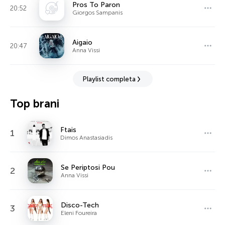
Pros To Paron
20:52
Giorgos Sampanis
Aigaio
20:47
Anna Vissi
Playlist completa
Top brani
Ftais
1
Dimos Anastasiadis
Se Periptosi Pou
2
Anna Vissi
Disco-Tech
3
Eleni Foureira