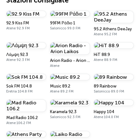
Stazioni consigliate
92.9 Kiss FM
99FM Ράδιο 1
Atene 92.9 FM
Salonicco 99.0 FM
95.2 Athens DeeJay
Atene 95.2 FM
Λάμψη 92.3
HiT 88.9
Atene 92.3 FM
Atene 88.9 FM
Arion Radio - Arion Laikos
Atene
Sok FM 104.8
Music 89.2
89 Rainbow
Eretria 104.8 FM
Atene 89.2 FM
Salonicco 89.0 FM
Karamela 92.3
Happy 104
Salonicco 92.3 FM
Atene 104.0 FM
Mad Radio 106.2
Atene 106.2 FM