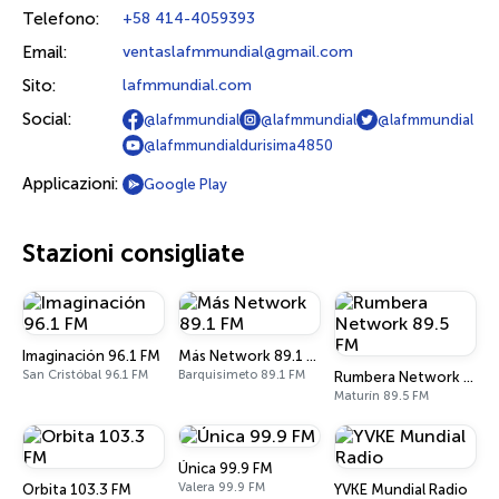
Telefono:
+58 414-4059393
Email:
ventaslafmmundial@gmail.com
Sito:
lafmmundial.com
Social:
@lafmmundial
@lafmmundial
@lafmmundial
@lafmmundialdurisima4850
Applicazioni:
Google Play
Stazioni consigliate
Imaginación 96.1 FM
Más Network 89.1 FM
San Cristóbal 96.1 FM
Barquisimeto 89.1 FM
Rumbera Network 89.5 FM
Maturín 89.5 FM
Única 99.9 FM
Valera 99.9 FM
Orbita 103.3 FM
YVKE Mundial Radio