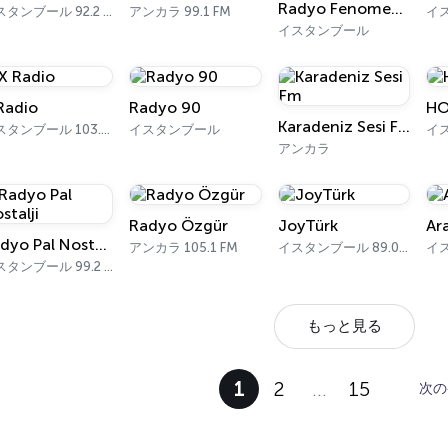
Radyo Fenomen Karışık
イスタンブール 92.2 FM
アンカラ 99.1 FM
イスタンブール
Radio
Radyo 90
HO
Karadeniz Sesi Fm
イスタンブール 103.8 FM
イスタンブール
イ
アンカラ
Radyo Özgür
JoyTürk
Ar
Radyo Pal Nostalji
アンカラ 105.1 FM
イスタンブール 89.0 FM
イ
イスタンブール 99.2 FM
もっと見る
1
2
…
15
次の