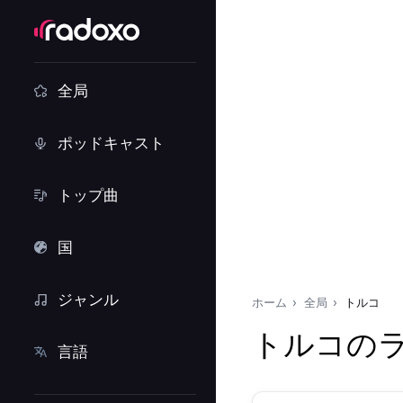
全局
ポッドキャスト
トップ曲
国
ジャンル
ホーム
全局
トルコ
トルコの
言語
ラジオ局を検索…