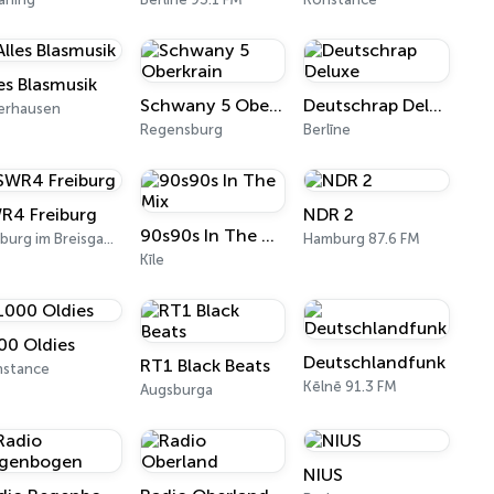
les Blasmusik
Schwany 5 Oberkrain
Deutschrap Deluxe
erhausen
Regensburg
Berlīne
R4 Freiburg
NDR 2
90s90s In The Mix
Freiburg im Breisgau 100.2 FM
Hamburg 87.6 FM
Kīle
00 Oldies
Deutschlandfunk
RT1 Black Beats
nstance
Kēlnē 91.3 FM
Augsburga
NIUS