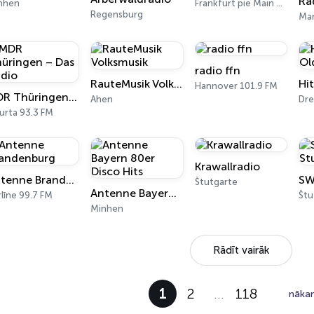
nhen
Frankfurt pie Main 89.3 FM
Regensburg
Ma
radio ffn
RauteMusik Volksmusik
Hannover 101.9 FM
MDR Thüringen – Das Radio
Ahen
Dr
urta 93.3 FM
Krawallradio
Antenne Brandenburg
SW
Štutgarte
Antenne Bayern 80er Disco Hits
līne 99.7 FM
Štu
Minhen
Rādīt vairāk
1
2
…
118
nāka