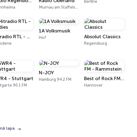
Radio Regenbogen
Radio Oberland
Berlīne
nnheima
Murnau am Staffelsee 97.5 FM
1A Volksmusik
Hitradio RTL - Oldies
Absolut Classics
Hof
esdene
Regensburg
N-JOY
R4 - Stuttgart
Best of Rock FM - Rammstein
Hamburg 94.2 FM
tgarte 90.1 FM
Hannover
mā lapa