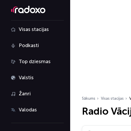
Visas stacijas
Podkasti
Top dziesmas
Valstis
Žanri
Sākums
Visas stacijas
V
Radio Vāci
Valodas
Meklēt radio stacijas…