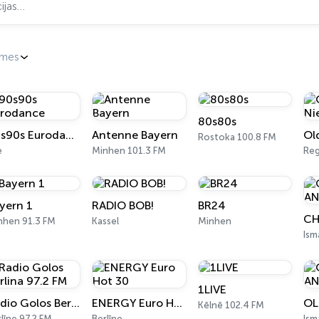
emes
80s80s
90s90s Eurodance
Antenne Bayern
Rostoka 100.8 FM
e
Minhen 101.3 FM
Re
yern 1
RADIO BOB!
BR24
nhen 91.3 FM
Kassel
Minhen
Ism
1LIVE
Radio Golos Berlina 97.2 FM
ENERGY Euro Hot 30
OL
Kēlnē 102.4 FM
līne 97.2 FM
Berlīne
Ism