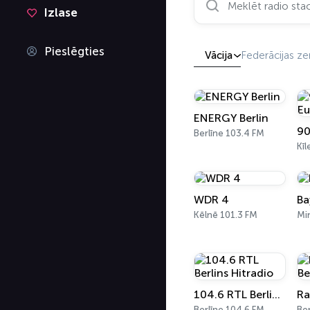
Izlase
Pieslēgties
Vācija
Federācijas z
ENERGY Berlin
Berlīne 103.4 FM
Kīl
WDR 4
Ba
Kēlnē 101.3 FM
Mi
104.6 RTL Berlins Hitradio
Berlīne 104.6 FM
Ber