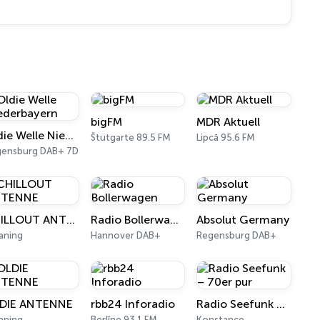
bigFM
MDR Aktuell
Oldie Welle Niederbayern
Štutgarte 89.5 FM
Lipcā 95.6 FM
gensburg DAB+ 7D
CHILLOUT ANTENNE
Radio Bollerwagen
Absolut Germany
aning
Hannover DAB+
Regensburg DAB+
DIE ANTENNE
rbb24 Inforadio
Radio Seefunk – 70er pur
aning
Berlīne 93.1 FM
Konstance