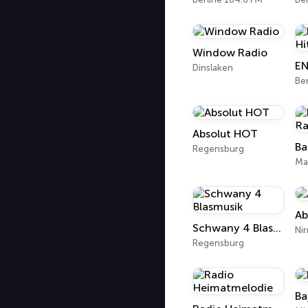
Window Radio
Dinslaken
Ber
Absolut HOT
Regensburg
Ma
Ab
Schwany 4 Blasmusik
Ni
Regensburg
Ba