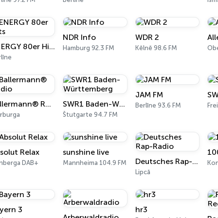
NDR Info
WDR 2
Al
ENERGY 80er Hits
Hamburg 92.3 FM
Kēlnē 98.6 FM
Ob
līne
JAM FM
SW
Ballermann® Radio
SWR1 Baden-Württemberg
Berlīne 93.6 FM
rburga
Štutgarte 94.7 FM
solut Relax
sunshine live
10
Deutsches Rap-Radio
rnberga DAB+
Mannheima 104.9 FM
Ko
Lipcā
yern 3
hr3
Arberwaldradio