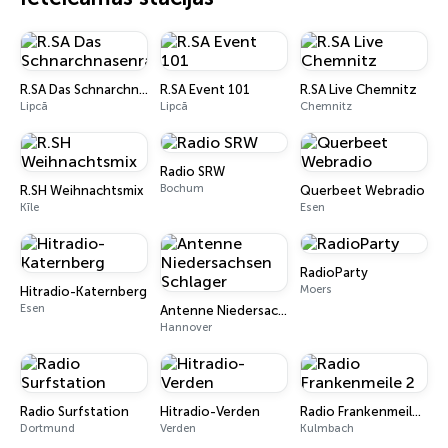
R.SA Das Schnarchnasenradio
R.SA Event 101
R.SA Live Chemnitz
Lipcā
Lipcā
Chemnitz
Radio SRW
Bochum
R.SH Weihnachtsmix
Querbeet Webradio
Kīle
Esen
RadioParty
Moers
Hitradio-Katernberg
Esen
Antenne Niedersachsen Schlager
Hannover
Radio Surfstation
Hitradio-Verden
Radio Frankenmeile 2
Dortmund
Verden
Kulmbach