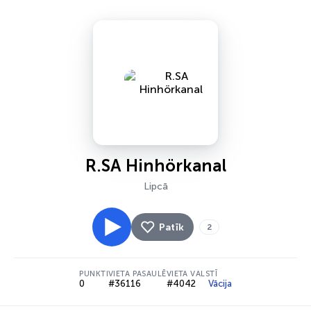
R.SA Hinhörkanal
Lipcā
Patīk
2
PUNKTI
VIETA PASAULĒ
VIETA VALSTĪ
0
#36116
#4042
Vācija