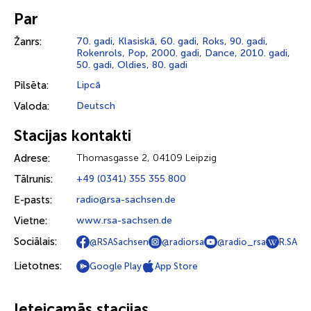
Par
Žanrs:
70. gadi
,
Klasiskā
,
60. gadi
,
Roks
,
90. gadi
,
Rokenrols
,
Pop
,
2000. gadi
,
Dance
,
2010. gadi
,
50. gadi
,
Oldies
,
80. gadi
Pilsēta:
Lipcā
Valoda:
Deutsch
Stacijas kontakti
Adrese:
Thomasgasse 2, 04109 Leipzig
Tālrunis:
+49 (0341) 355 355 800
E-pasts:
radio@rsa-sachsen.de
Vietne:
www.rsa-sachsen.de
Sociālais:
@RSASachsen
@radiorsa
@radio_rsa
R.SA
Lietotnes:
Google Play
App Store
Ieteicamās stacijas