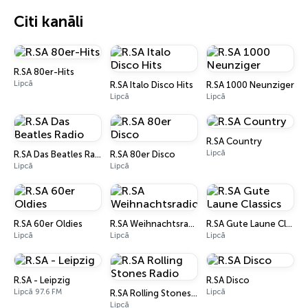
Citi kanāli
R.SA 80er-Hits
Lipcā
R.SA Italo Disco Hits
R.SA 1000 Neunziger
Lipcā
Lipcā
R.SA Country
Lipcā
R.SA Das Beatles Radio
R.SA 80er Disco
Lipcā
Lipcā
R.SA 60er Oldies
R.SA Weihnachtsradio
R.SA Gute Laune Classics
Lipcā
Lipcā
Lipcā
R.SA - Leipzig
R.SA Disco
Lipcā 97.6 FM
Lipcā
R.SA Rolling Stones Radio
Lipcā