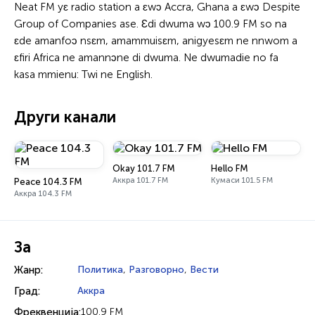
Neat FM yɛ radio station a ɛwɔ Accra, Ghana a ɛwɔ Despite
Group of Companies ase. Ɛdi dwuma wɔ 100.9 FM so na
ɛde amanfoɔ nsɛm, amammuisɛm, anigyesɛm ne nnwom a
ɛfiri Africa ne amannɔne di dwuma. Ne dwumadie no fa
kasa mmienu: Twi ne English.
Други канали
Okay 101.7 FM
Hello FM
Аккра 101.7 FM
Кумаси 101.5 FM
Peace 104.3 FM
Аккра 104.3 FM
За
Жанр:
Политика
,
Разговорно
,
Вести
Град:
Аккра
Фреквенција:
100.9 FM