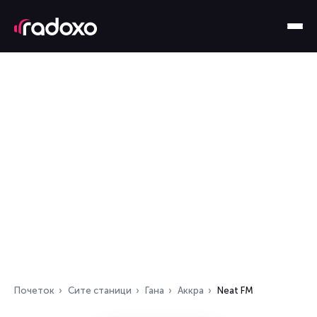
Почеток
Сите станици
Гана
Аккра
Neat FM