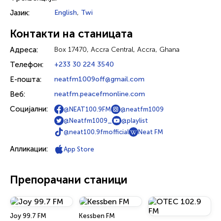
Јазик:
English
,
Twi
Контакти на станицата
Адреса:
Box 17470, Accra Central, Accra, Ghana
Телефон:
+233 30 224 3540
Е-пошта:
neatfm1009off@gmail.com
Веб:
neatfm.peacefmonline.com
Социјални:
@NEAT100.9FM
@neatfm1009
@Neatfm1009_
@playlist
@neat100.9fmofficial
Neat FM
Апликации:
App Store
Препорачани станици
Joy 99.7 FM
Kessben FM