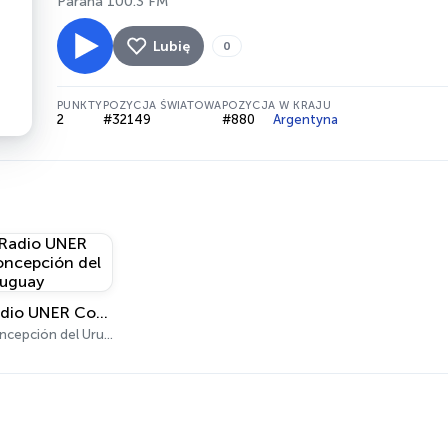
Paraná 100.3 FM
Lubię
0
PUNKTY
POZYCJA ŚWIATOWA
POZYCJA W KRAJU
2
#32149
#880
Argentyna
Radio UNER Concepción del Uruguay
Concepción del Uruguay 91.3 FM