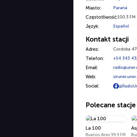
Miasto:
Paraná
Częstotliwość:
100.3 FM
Język:
Español
Kontakt stacji
Adres:
Cordoba 475
Telefon:
+54 343 43
Email:
radio@uner.
Web:
siruner.une
Social:
@RadioUn
Polecane stacje
La 100
As
Buenos Aires 99.9 FM