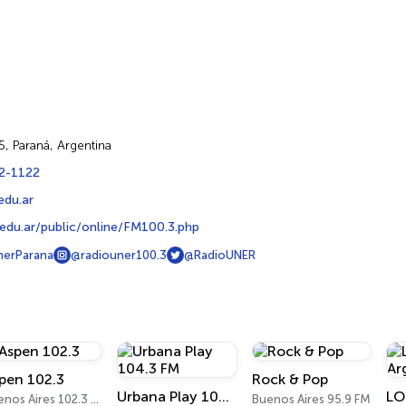
, Paraná, Argentina
2-1122
edu.ar
r.edu.ar/public/online/FM100.3.php
erParana
@radiouner100.3
@RadioUNER
pen 102.3
Rock & Pop
Urbana Play 104.3 FM
LO
Buenos Aires 102.3 FM
Buenos Aires 95.9 FM