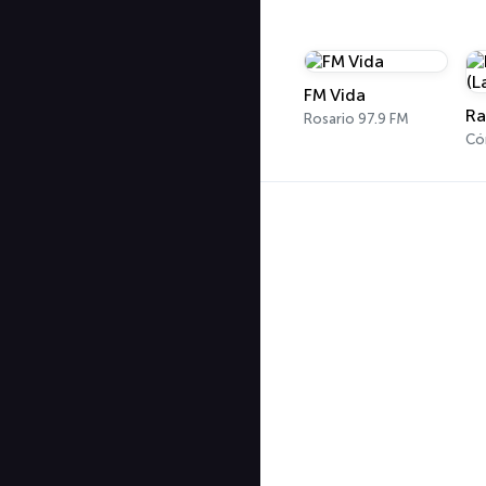
FM Vida
Rosario 97.9 FM
Có