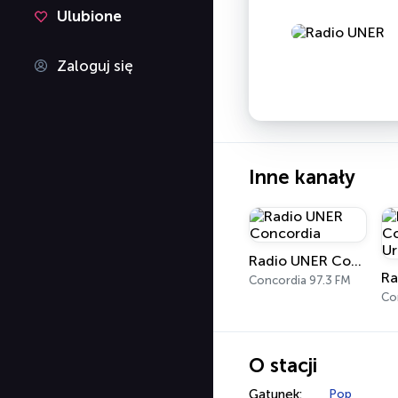
Ulubione
Zaloguj się
Inne kanały
Radio UNER Concordia
Concordia 97.3 FM
O stacji
Gatunek:
Pop