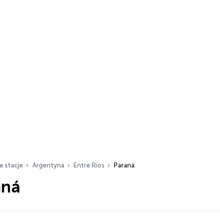
e stacje
Argentyna
Entre Ríos
Paraná
aná
ch…