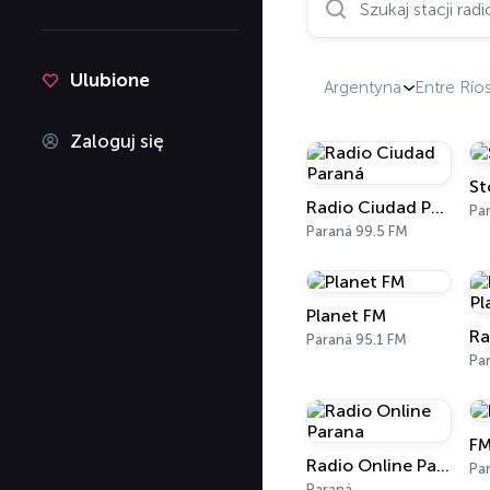
Ulubione
Argentyna
Entre Río
Zaloguj się
St
Radio Ciudad Paraná
Pa
Paraná 99.5 FM
Planet FM
Ra
Paraná 95.1 FM
Pa
FM
Radio Online Parana
Pa
Paraná