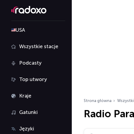
USA
Wszystkie stacje
Podcasty
Top utwory
Kraje
Strona główna
Wszystki
Radio Par
Gatunki
Języki
Szukaj stacji radiowy