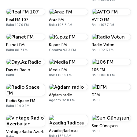
Real FM 107
Araz FM
AVTO FM
Baku 107.0 FM
Baku 103.3 FM
Baku 107.7 FM
Planet FM
Kəpəz FM
Radio Vətən
Baku 88.7 FM
Gandża 93.3 FM
Baku 92.3 FM
Day.Az Radio
Media FM
106 FM
Baku
Baku 105.5 FM
Baku 106.0 FM
Ağdam radio
DFM
Agdam 92.0 FM
Baku
Radio Space FM
Baku 104.0 FM
Sən Günəşsən
AzadlıqRadiosu
Baku
Vintage Radio Azerbaijan
Baku 1386 AM
Baku