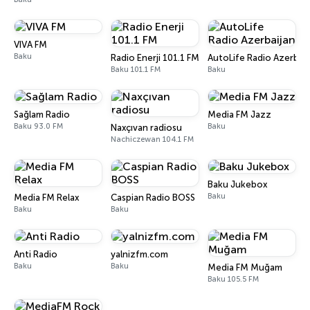
VIVA FM
Baku
Radio Enerji 101.1 FM
AutoLife Radio Azerbaij
Baku 101.1 FM
Baku
Sağlam Radio
Media FM Jazz
Baku 93.0 FM
Baku
Naxçıvan radiosu
Nachiczewan 104.1 FM
Baku Jukebox
Baku
Media FM Relax
Caspian Radio BOSS
Baku
Baku
Anti Radio
yalnizfm.com
Baku
Baku
Media FM Muğam
Baku 105.5 FM