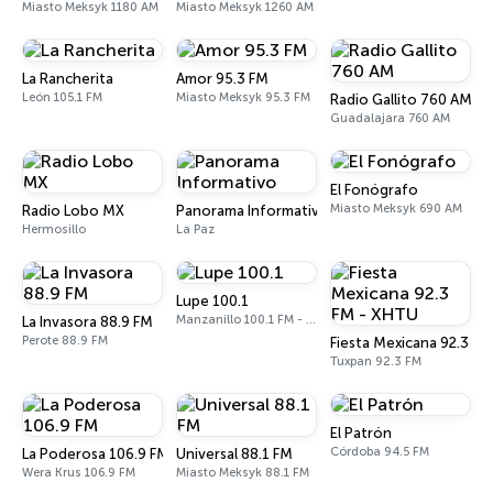
Miasto Meksyk 1180 AM
Miasto Meksyk 1260 AM
La Rancherita
Amor 95.3 FM
León 105.1 FM
Miasto Meksyk 95.3 FM
Radio Gallito 760 AM
Guadalajara 760 AM
El Fonógrafo
Miasto Meksyk 690 AM
Radio Lobo MX
Panorama Informativo
Hermosillo
La Paz
Lupe 100.1
Manzanillo 100.1 FM - 560 AM
La Invasora 88.9 FM
Perote 88.9 FM
Fiesta Mexicana 92.3 F
Tuxpan 92.3 FM
El Patrón
Córdoba 94.5 FM
La Poderosa 106.9 FM
Universal 88.1 FM
Wera Krus 106.9 FM
Miasto Meksyk 88.1 FM