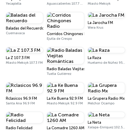
Yecapixtla
Aguascalientes 107.7 FM
Miasto Meksyk
La Jarocha FM
Wera Krus
Baladas del Recuerdo
Cuernavaca
Corridos Chingones Radio
Ejutla de Crespo
La Z 107.3 FM
La Raza
Miasto Meksyk 107.3 FM
Huetamo de Núñez 95.5 FM
Radio Baladas Viejitas Románticas
Tuxtla Gutiérrez
Rclasicos 96.9 FM
La Ke Buena 92.9 FM
La Grupera Radio Mx
Santa Ana 96.9 FM
Miasto Meksyk 92.9 FM
Melchor Ocampo
La Neta
Xalapa-Enríquez 102.5 FM
Radio Felicidad
La Comadre 1260 AM