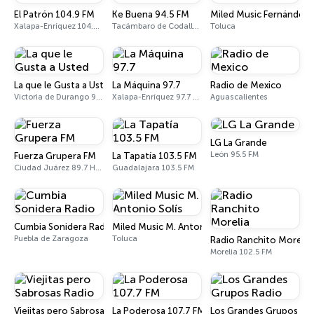
El Patrón 104.9 FM
Ke Buena 94.5 FM
Miled Music Fernández
Xalapa-Enríquez 104.9 FM
Tacámbaro de Codallos 94.5 FM
Toluca
La que le Gusta a Usted
La Máquina 97.7
Radio de Mexico
Victoria de Durango 98.9 FM
Xalapa-Enríquez 97.7 FM
Aguascalientes
LG La Grande
León 95.5 FM
Fuerza Grupera FM
La Tapatía 103.5 FM
Ciudad Juárez 89.7 HD3
Guadalajara 103.5 FM
Cumbia Sonidera Radio
Miled Music M. Antonio Solís
Puebla de Zaragoza
Toluca
Radio Ranchito Morelia
Morelia 102.5 FM
Viejitas pero Sabrosas Radio
La Poderosa 107.7 FM
Los Grandes Grupos Ra