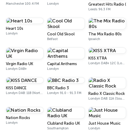
Manchester 100.4 FM
Londyn
Greatest Hits Radio (We
Leeds 96.3 FM
Heart 10s
Londyn
Cool Old Skool
The Mix Radio 80s
Belfast
Ipswich
KISS XTRA
Londyn DAB+ 12C (London), 11B (North & West Cumbria)
Virgin Radio UK
Capital Anthems
Londyn DAB+
Londyn
KISS DANCE
BBC Radio 3
Londyn DAB: 11B (North Cumbria)
Londyn 91.0 - 91.3 FM
Radio X Classic Rock
Londyn DAB: 11A (Sound Digital)
Nation Rocks
Londyn
Clubland Radio UK
Just House Music
Southampton
Londyn