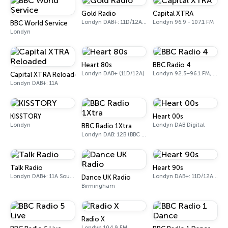
Gold Radio
Capital XTRA
Londyn DAB+: 11D/12A (UK)
Londyn 96.9 - 107.1 FM
BBC World Service
Londyn
Heart 80s
BBC Radio 4
Londyn DAB+ (11D/12A)
Londyn 92.5–96.1 FM, 103.5–104.9 FM, 198 LW
Capital XTRA Reloaded
Londyn DAB+: 11A
KISSTORY
Heart 00s
Londyn
Londyn DAB Digital
BBC Radio 1Xtra
Londyn DAB: 12B (BBC National DAB)
Talk Radio
Heart 90s
Londyn DAB+: 11A Sound Digital
Londyn DAB+: 11D/12A (Digital One)
Dance UK Radio
Birmingham
Radio X
Londyn 104.9 FM