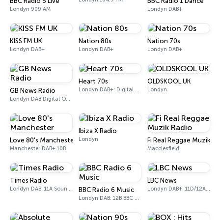
BBC Radio 5 Live
BBC Radio 1 Dance
Londyn 909 AM
Londyn DAB+
KISS FM UK
Nation 80s
Nation 70s
Londyn DAB+
Londyn DAB+
Londyn DAB+
Heart 70s
OLDSKOOL UK
Londyn DAB+: Digital One
Londyn
GB News Radio
Londyn DAB Digital One (UK)
Ibiza X Radio
Londyn
Love 80's Manchester
Fi Real Reggae Muzik Ra
Manchester DAB+ 10B
Macclesfield
Times Radio
LBC News
Londyn DAB: 11A Sound Digital
Londyn DAB+: 11D/12A Digital One
BBC Radio 6 Music
Londyn DAB: 12B BBC National DAB