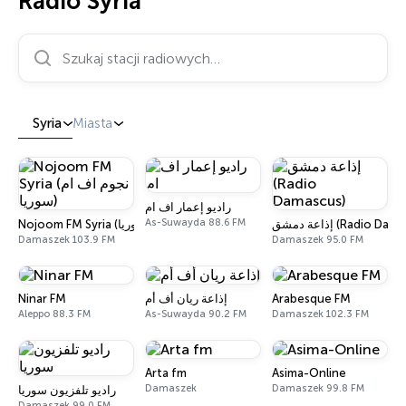
Radio Syria
Szukaj stacji radiowych…
Syria
Miasta
راديو إعمار اف ام
As-Suwayda 88.6 FM
إذاعة دمشق (Radio D
Nojoom FM Syria (نجوم اف ام سوريا)
Damaszek 103.9 FM
Damaszek 95.0 FM
Ninar FM
إذاعة ريان أف أم
Arabesque FM
Aleppo 88.3 FM
As-Suwayda 90.2 FM
Damaszek 102.3 FM
Arta fm
Asima-Online
Damaszek
Damaszek 99.8 FM
راديو تلفزيون سوريا
Damaszek 99.0 FM