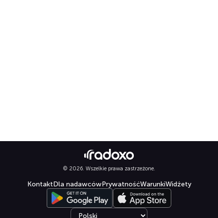
© 2026. Wszelkie prawa zastrzeżone.
Kontakt
Dla nadawców
Prywatność
Warunki
Widżety
Select language