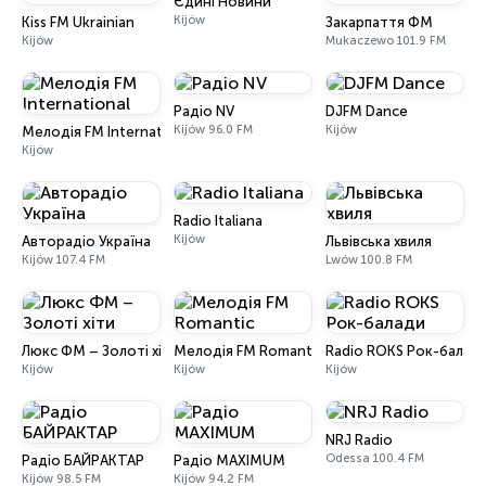
Єдині Новини
Kijów
Kiss FM Ukrainian
Закарпаття ФМ
Kijów
Mukaczewo 101.9 FM
Радіо NV
DJFM Dance
Kijów 96.0 FM
Kijów
Мелодія FM International
Kijów
Radio Italiana
Kijów
Авторадіо Україна
Львівська хвиля
Kijów 107.4 FM
Lwów 100.8 FM
Люкс ФМ – Золоті хіти
Мелодія FM Romantic
Radio ROKS Рок-балад
Kijów
Kijów
Kijów
NRJ Radio
Odessa 100.4 FM
Радіо БАЙРАКТАР
Радіо MAXIMUM
Kijów 98.5 FM
Kijów 94.2 FM