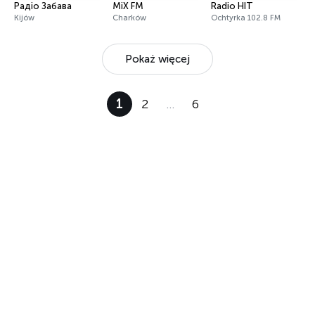
Радіо Забава
MiX FM
Radio HIT
Kijów
Charków
Ochtyrka 102.8 FM
Pokaż więcej
1
2
…
6