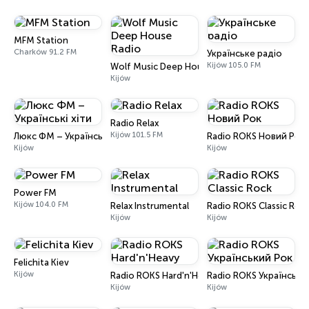
MFM Station
Charków 91.2 FM
Українське радіо
Kijów 105.0 FM
Wolf Music Deep House Radio
Kijów
Radio Relax
Kijów 101.5 FM
Люкс ФМ – Українські хіти
Radio ROKS Новий Рок
Kijów
Kijów
Power FM
Kijów 104.0 FM
Relax Instrumental
Radio ROKS Classic Roc
Kijów
Kijów
Felichita Kiev
Kijów
Radio ROKS Hard'n'Heavy
Radio ROKS Українськи
Kijów
Kijów