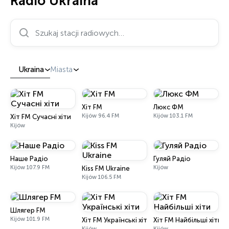
Radio Ukraina
Szukaj stacji radiowych…
Ukraina
Miasta
Хіт FM
Люкс ФМ
Kijów 96.4 FM
Kijów 103.1 FM
Хіт FM Сучасні хіти
Kijów
Наше Радіо
Гуляй Радіо
Kijów 107.9 FM
Kijów
Kiss FM Ukraine
Kijów 106.5 FM
Шлягер FM
Kijów 101.9 FM
Хіт FM Українські хіти
Хіт FM Найбільші хіти
Kijów
Kijów