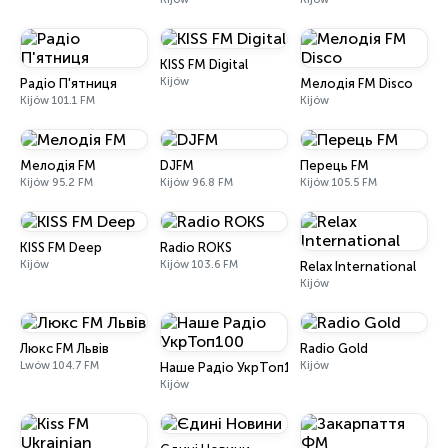
KISS FM Digital
Kijów
Радіо П'ятниця
Мелодія FM Disco
Kijów 101.1 FM
Kijów
Мелодія FM
DJFM
Перець FM
Kijów 95.2 FM
Kijów 96.8 FM
Kijów 105.5 FM
KISS FM Deep
Radio ROKS
Kijów
Kijów 103.6 FM
Relax International
Kijów
Люкс FM Львів
Radio Gold
Lwów 104.7 FM
Kijów
Наше Радіо УкрТоп100
Kijów