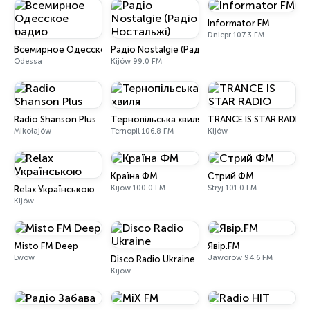
Informator FM
Dniepr 107.3 FM
Всемирное Одесское радио
Радіо Nostalgie (Радіо Ностальжі)
Odessa
Kijów 99.0 FM
Radio Shanson Plus
Тернопільська хвиля
TRANCE IS STAR RADIO
Mikołajów
Ternopil 106.8 FM
Kijów
Країна ФМ
Стрий ФМ
Kijów 100.0 FM
Stryj 101.0 FM
Relax Українською
Kijów
Misto FM Deep
Явір.FM
Lwów
Jaworów 94.6 FM
Disco Radio Ukraine
Kijów