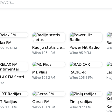
lax FM
Ra
Radijo stotis Lietus
Power Hit Radio
lno 96.4 FM
Wil
Wilno 103.1 FM
Wilno 95.9 FM
M1 Plius
RADIO•R
La
RELAX FM Sentimentai
Wilno 106.2 FM
Wilno 105.6 FM
Kła
lno
T Radijas
Geras FM
Žinių radijas
lno 89.0 FM
Wilno 101.9 FM
Wilno 97.3 FM
Wil