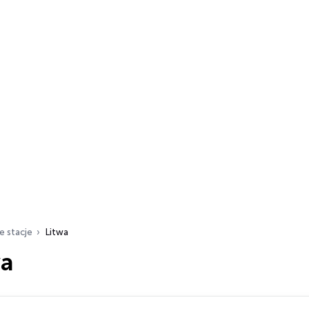
e stacje
Litwa
wa
ch…