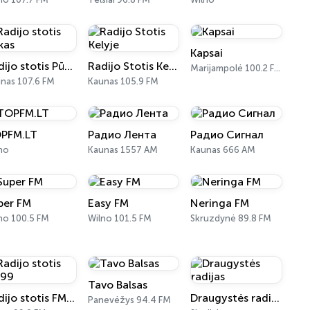
Kapsai
Radijo stotis Pūkas
Radijo Stotis Kelyje
Marijampolė 100.2 FM
nas 107.6 FM
Kaunas 105.9 FM
PFM.LT
Радио Лента
Радио Сигнал
no
Kaunas 1557 AM
Kaunas 666 AM
per FM
Easy FM
Neringa FM
no 100.5 FM
Wilno 101.5 FM
Skruzdynė 89.8 FM
Tavo Balsas
Radijo stotis FM99
Draugystės radijas
Panevėžys 94.4 FM