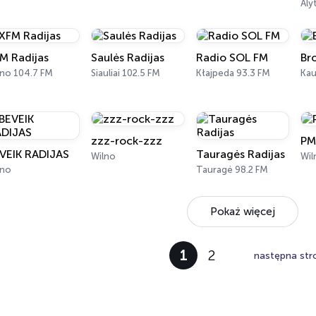
Aly
M Radijas
Saulės Radijas
Radio SOL FM
Br
lno 104.7 FM
Siauliai 102.5 FM
Kłajpeda 93.3 FM
Ka
zzz-rock-zzz
PM
VEIK RADIJAS
Tauragės Radijas
Wilno
Wil
lno
Tauragė 98.2 FM
Pokaż więcej
1
2
następna str