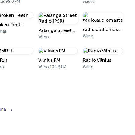
tus 99.0 FM
Siauliai
oken Teeth
radio.audiomastering.lt
Palanga Street Radio (PSR)
unas
Wilno
Wilno
R.lt
Vilnius FM
Radio Vilnius
no
Wilno 104.3 FM
Wilno
ona