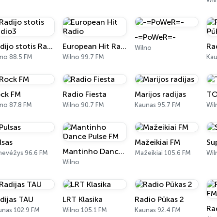
-=PoWeR=-
Radijo stotis Radio3
European Hit Radio
Wilno
lno 88.5 FM
Wilno 99.7 FM
Kau
ck FM
Radio Fiesta
Marijos radijas
TO
lno 87.8 FM
Wilno 90.7 FM
Kaunas 95.7 FM
Wil
lsas
Mažeikiai FM
Su
Mantinho Dance Pulse FM
nevėžys 96.6 FM
Mažeikiai 105.6 FM
Wil
Wilno
dijas TAU
LRT Klasika
Radio Pūkas 2
unas 102.9 FM
Wilno 105.1 FM
Kaunas 92.4 FM