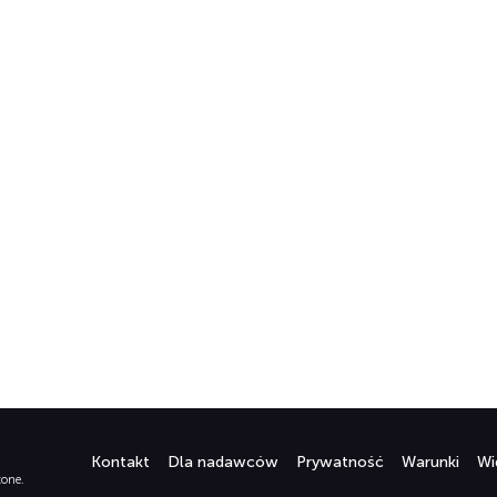
Kontakt
Dla nadawców
Prywatność
Warunki
Wi
żone.