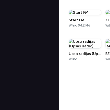
Start FM
XF
Wilno 94.2 FM
Wi
Upso radijas (Upsas Radio)
BE
Wilno
Wi