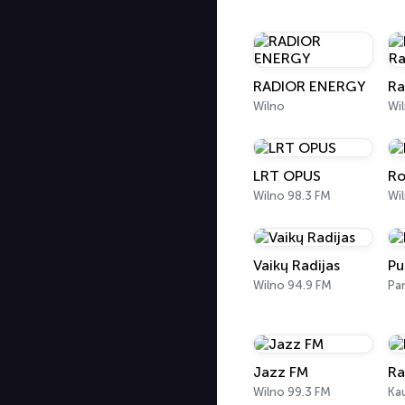
RADIOR ENERGY
Wilno
Wi
LRT OPUS
Ro
Wilno 98.3 FM
Wi
Vaikų Radijas
Pu
Wilno 94.9 FM
Pa
Jazz FM
Ra
Wilno 99.3 FM
Ka