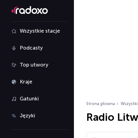
Wszystkie stacje
Podcasty
Top utwory
Kraje
Gatunki
Strona główna
Wszystki
Radio Lit
Języki
Szukaj stacji radiowy