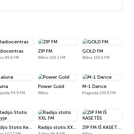
diocentras
ZIP FM
GOLD FM
no 89.6 FM
Wilno 100.1 FM
Wilno 102.6 FM
luna
Power Gold
M-1 Dance
jpeda 94.9 FM
Wilno
Kłajpeda 100.8 FM
Radijo Stotis Kelyje
Radijo stotis XXL FM
ZIP FM IŠ KASETĖS
no 107.7 FM
Telšiai 96.8 FM
Wilno