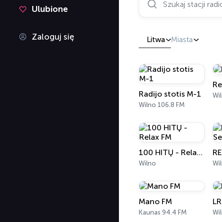
Ulubione
Zaloguj się
Litwa
Miasta
Re
Radijo stotis M-1
Wi
Wilno 106.8 FM
100 HITŲ - Relax FM
Wilno
Wi
Mano FM
LR
Kaunas 94.4 FM
Wi