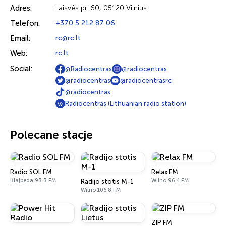
Adres:
Laisvės pr. 60, 05120 Vilnius
Telefon:
+370 5 212 87 06
Email:
rc@rc.lt
Web:
rc.lt
Social:
@Radiocentras
@radiocentras
@radiocentras
@radiocentrasrc
@radiocentras
Radiocentras (Lithuanian radio station)
Polecane stacje
Radio SOL FM
Relax FM
Kłajpeda 93.3 FM
Wilno 96.4 FM
Radijo stotis M-1
Wilno 106.8 FM
ZIP FM