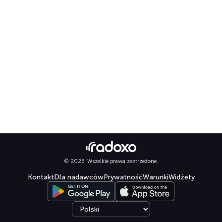
© 2026. Wszelkie prawa zastrzeżone.
Kontakt
Dla nadawców
Prywatność
Warunki
Widżety
Select language