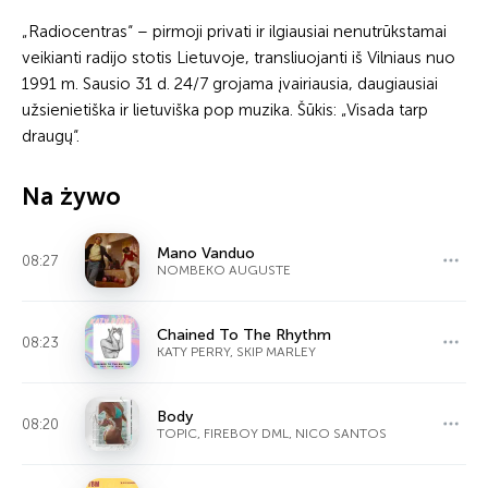
„Radiocentras“ – pirmoji privati ir ilgiausiai nenutrūkstamai
veikianti radijo stotis Lietuvoje, transliuojanti iš Vilniaus nuo
1991 m. Sausio 31 d. 24/7 grojama įvairiausia, daugiausiai
užsienietiška ir lietuviška pop muzika. Šūkis: „Visada tarp
draugų“.
Na żywo
Mano Vanduo
08:27
NOMBEKO AUGUSTE
Chained To The Rhythm
08:23
KATY PERRY, SKIP MARLEY
Body
08:20
TOPIC, FIREBOY DML, NICO SANTOS