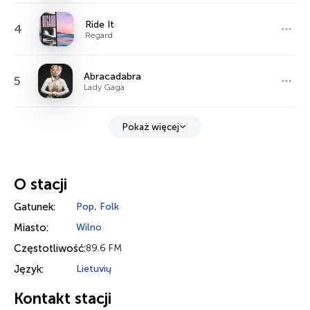
Ride It
4
Regard
Abracadabra
5
Lady Gaga
Pokaż więcej
O stacji
Gatunek:
Pop
,
Folk
Miasto:
Wilno
Częstotliwość:
89.6 FM
Język:
Lietuvių
Kontakt stacji