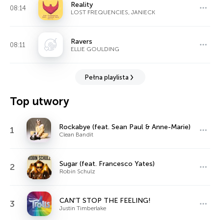
Reality
08:14
LOST FREQUENCIES, JANIECK
Ravers
08:11
ELLIE GOULDING
Pełna playlista
Top utwory
Rockabye (feat. Sean Paul & Anne-Marie)
1
Clean Bandit
Sugar (feat. Francesco Yates)
2
Robin Schulz
CAN'T STOP THE FEELING!
3
Justin Timberlake