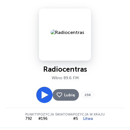
Radiocentras
Wilno 89.6 FM
Lubię
238
PUNKTY
POZYCJA ŚWIATOWA
POZYCJA W KRAJU
792
#196
#5
Litwa