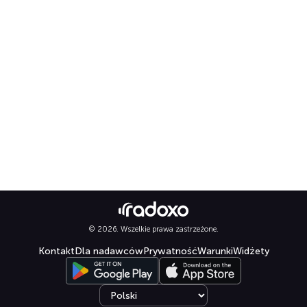
© 2026. Wszelkie prawa zastrzeżone.
Kontakt
Dla nadawców
Prywatność
Warunki
Widżety
Select language