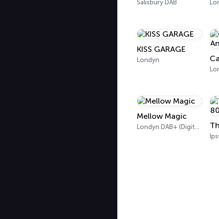
Salisbury DAB
KISS GARAGE
Ca
Londyn
Lo
Mellow Magic
Londyn DAB+ (Digital only)
Ip