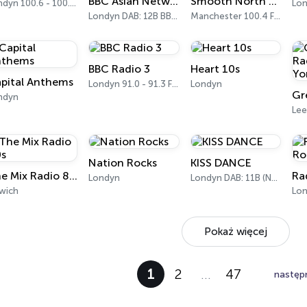
BBC Asian Network
Smooth North West
Londyn 100.6 - 100.9 FM
Lon
Londyn DAB: 12B BBC National DAB
Manchester 100.4 FM
BBC Radio 3
Heart 10s
pital Anthems
Londyn 91.0 - 91.3 FM
Londyn
ndyn
Lee
Nation Rocks
KISS DANCE
The Mix Radio 80s
Londyn
Londyn DAB: 11B (North Cumbria)
swich
Pokaż więcej
1
2
…
47
następ