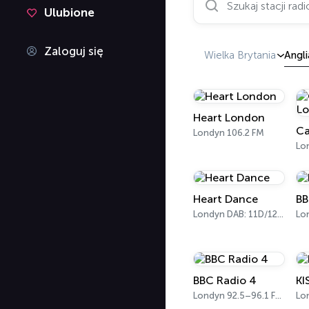
Ulubione
Zaloguj się
Wielka Brytania
Angli
Heart London
Ca
Londyn 106.2 FM
Lo
Heart Dance
BB
Londyn DAB: 11D/12A Digital One
BBC Radio 4
KI
Londyn 92.5–96.1 FM, 103.5–104.9 FM, 198 LW
Lo