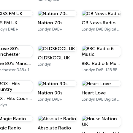
SS FM UK
Nation 70s
GB News Radio
ndyn DAB+
Londyn DAB+
Londyn DAB Digital One (UK)
OLDSKOOL UK
Love 80's Manchester
BBC Radio 6 Music
Londyn
Manchester DAB+ 10B
Londyn DAB: 12B BBC National DAB
Nation 90s
Heart Love
BOX : Hits Country
Londyn DAB+
Londyn DAB Digital Radio
ndyn
gic Radio
Absolute Radio