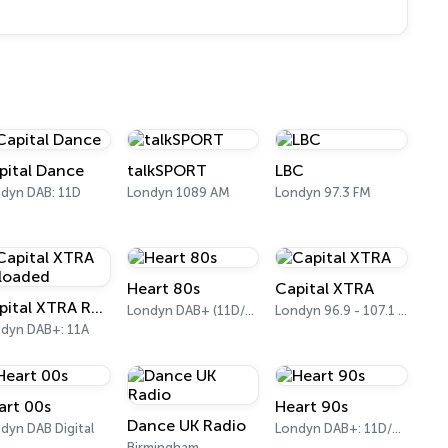
pital Dance
talkSPORT
LBC
dyn DAB: 11D
Londyn 1089 AM
Londyn 97.3 FM
Heart 80s
Capital XTRA
Capital XTRA Reloaded
Londyn DAB+ (11D/12A)
Londyn 96.9 - 107.1 FM
dyn DAB+: 11A
art 00s
Heart 90s
Dance UK Radio
dyn DAB Digital
Londyn DAB+: 11D/12A (Digital One)
Birmingham