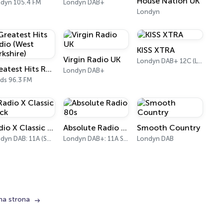
House Nation UK
dyn 105.4 FM
Londyn DAB+
Londyn
KISS XTRA
Virgin Radio UK
Londyn DAB+ 12C (London), 11B (North & West Cumbria)
Greatest Hits Radio (West Yorkshire)
Londyn DAB+
ds 96.3 FM
Radio X Classic Rock
Absolute Radio 80s
Smooth Country
Londyn DAB: 11A (Sound Digital)
Londyn DAB+: 11A Sound Digital (UK)
Londyn DAB
na strona