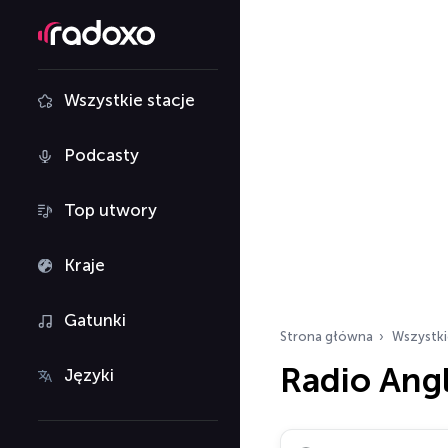
Wszystkie stacje
Podcasty
Top utwory
Kraje
Gatunki
Strona główna
Wszystki
Radio Angl
Języki
Szukaj stacji radiowy