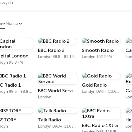
a
Miasta
BBC Radio 2
Smooth Radio
Ca
pital London
Londyn 88.8 - 89.1 FM
Londyn 102.2 FM
Lon
ndyn 95.8 FM
C Radio 1
Gold Radio
BBC World Service
Londyn 98.5 - 98.8 FM
Londyn DAB+: 11D/12A (UK)
Londyn
Lon
SSTORY
Talk Radio
He
BBC Radio 1Xtra
ndyn
Londyn DAB+: 11A Sound Digital
Lon
Londyn DAB: 12B (BBC National DAB)