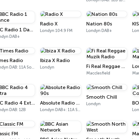
Radio X
Nation 80s
KI
BBC Radio 1 Dance
Londyn 104.9 FM
Londyn DAB+
Lo
ndyn DAB+
mes Radio
Ibiza X Radio
Fi Real Reggae Muzik Radio
Londyn DAB: 11A Sound Digital
Londyn
Macclesfield
Smooth Chill
BBC Radio 4 Extra
Absolute Radio 90s
Londyn
ndyn DAB: 12B
Londyn DAB+: 11A Sound Digital (UK)
Lo
assic FM
Ma