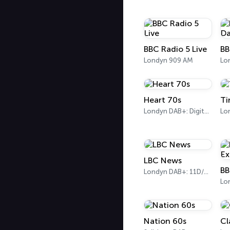
BBC Radio 5 Live
Londyn 909 AM
Lo
Heart 70s
Ti
Londyn DAB+: Digital One
LBC News
Londyn DAB+: 11D/12A Digital One
Lo
Nation 60s
Cl