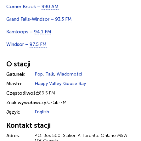
Corner Brook –
990 AM
Grand Falls-Windsor –
93.3 FM
Kamloops –
94.1 FM
Windsor –
97.5 FM
O stacji
Gatunek:
Pop
,
Talk
,
Wiadomości
Miasto:
Happy Valley-Goose Bay
Częstotliwość:
89.5 FM
Znak wywoławczy:
CFGB-FM
Język:
English
Kontakt stacji
Adres:
P.O. Box 500, Station A Toronto, Ontario M5W
1E6 Canada