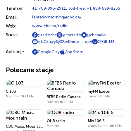
Telefon:
+1 709-896-2911, toll-free: +1 888-699-8255
Email:
labradormorning@cbc.ca/
Web:
www.cbc.ca/radio
Social:
@radiocbc
@cbcradio
@cbcradio
@UC5ujvySyX2svDmsle_--dpA
CFGB-FM
Aplikacje:
Google Play
App Store
Polecane stacje
C 103
myFM Exeter
Moncton 103.1 FM
Exeter 90.5 FM
BFBS Radio Canada
Ralston 104.1 FM
QUB radio
Mix 106.5
Montreal
Owen Sound 106.5 FM
CBC Music Mountain