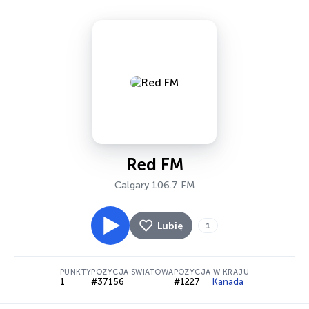
Red FM
Calgary 106.7 FM
Lubię
1
PUNKTY
POZYCJA ŚWIATOWA
POZYCJA W KRAJU
1
#37156
#1227
Kanada