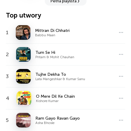
Pełna playlista
Top utwory
Mittran Di Chhatri
1
Babbu Maan
Tum Se Hi
2
Pritam & Mohit Chauhan
Tujhe Dekha To
3
Lata Mangeshkar & Kumar Sanu
O Mere Dil Ke Chain
4
Kishore Kumar
Ram Gayo Ravan Gayo
5
Asha Bhosle