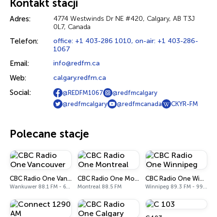
Kontakt stacji
Adres:
4774 Westwinds Dr NE #420, Calgary, AB T3J
0L7, Canada
Telefon:
office: +1 403-286 1010, on-air: +1 403-286-
1067
Email:
info@redfm.ca
Web:
calgary.redfm.ca
Social:
@REDFM1067
@redfmcalgary
@redfmcalgary
@redfmcanada
CKYR-FM
Polecane stacje
CBC Radio One Vancouver
CBC Radio One Montreal
CBC Radio One Winnipeg
Wankuwer 88.1 FM - 690 AM
Montreal 88.5 FM
Winnipeg 89.3 FM - 990 AM