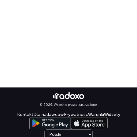
© 2026. Wszelkie prawa zastrzeżone.
Kontakt
Dla nadawców
Prywatność
Warunki
Widżety
Select language