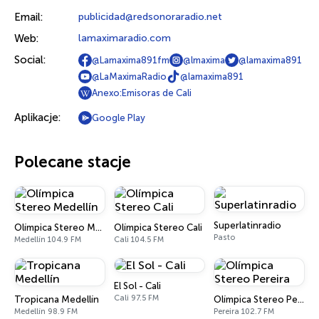
Email:
publicidad@redsonoraradio.net
Web:
lamaximaradio.com
Social:
@Lamaxima891fm
@lmaxima
@lamaxima891
@LaMaximaRadio
@lamaxima891
Anexo:Emisoras de Cali
Aplikacje:
Google Play
Polecane stacje
Superlatinradio
Olímpica Stereo Medellín
Olímpica Stereo Cali
Pasto
Medellín 104.9 FM
Cali 104.5 FM
El Sol - Cali
Cali 97.5 FM
Tropicana Medellín
Olímpica Stereo Pereira
Medellín 98.9 FM
Pereira 102.7 FM