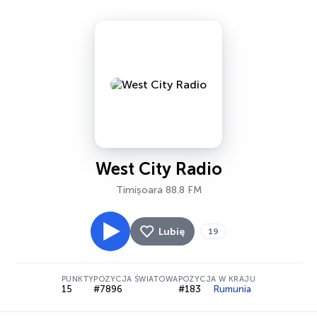
West City Radio
Timișoara 88.8 FM
Lubię
19
PUNKTY
POZYCJA ŚWIATOWA
POZYCJA W KRAJU
15
#7896
#183
Rumunia