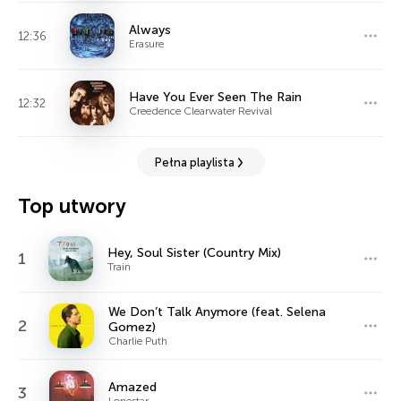
Always
12:36
Erasure
Have You Ever Seen The Rain
12:32
Creedence Clearwater Revival
Pełna playlista
Top utwory
Hey, Soul Sister (Country Mix)
1
Train
We Don’t Talk Anymore (feat. Selena
2
Gomez)
Charlie Puth
Amazed
3
Lonestar