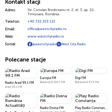
Kontakt stacji
Adres:
Str. Coriolan Brediceanu nr. 2, et. 3, ap. 10,
Timișoara, România
Telefon:
+40 722 253 121
Email:
office@westcityradio.ro
Web:
www.westcityradio.ro
Social:
@westcityradio
West City Radio
Polecane stacje
Europa FM
Digi FM
Bukareszt 106.7 FM
Bukareszt 97.9 FM
Radio Arad 99.1 FM
Arad 99.1 FM
Radio Doina FM
Play Radio Constanța