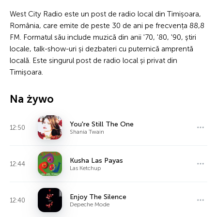
West City Radio este un post de radio local din Timișoara,
România, care emite de peste 30 de ani pe frecvența 88,8
FM. Formatul său include muzică din anii '70, '80, '90, știri
locale, talk-show-uri și dezbateri cu puternică amprentă
locală. Este singurul post de radio local și privat din
Timișoara.
Na żywo
You're Still The One
12:50
Shania Twain
Kusha Las Payas
12:44
Las Ketchup
Enjoy The Silence
12:40
Depeche Mode