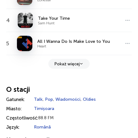
Take Your Time
4
Sam Hunt
All I Wanna Do Is Make Love to You
5
Heart
Pokaż więcej
O stacji
Gatunek:
Talk
,
Pop
,
Wiadomości
,
Oldies
Miasto:
Timișoara
Częstotliwość:
88.8 FM
Język:
Română