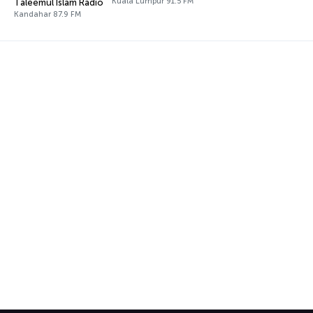
Kuala Lumpur 91.5 FM
Taleemul Islam Radio
Kandahar 87.9 FM