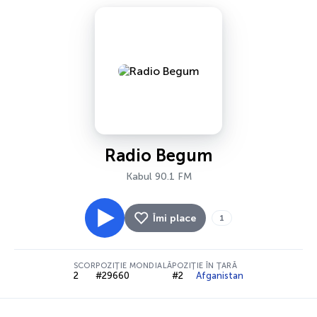
Radio Begum
Kabul 90.1 FM
Îmi place
1
SCOR
POZIȚIE MONDIALĂ
POZIȚIE ÎN ȚARĂ
2
#29660
#2
Afganistan