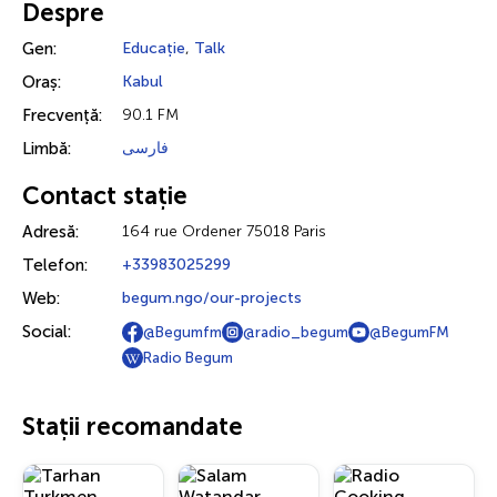
Despre
Gen:
Educație
,
Talk
Oraș:
Kabul
Frecvență:
90.1 FM
Limbă:
فارسی
Contact stație
Adresă:
164 rue Ordener 75018 Paris
Telefon:
+33983025299
Web:
begum.ngo/our-projects
Social:
@Begumfm
@radio_begum
@BegumFM
Radio Begum
Stații recomandate