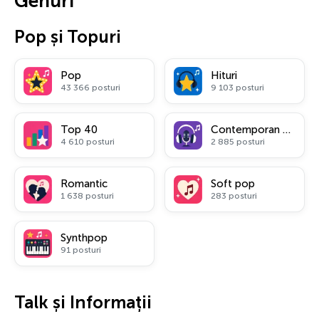
Genuri
Pop și Topuri
Pop
Hituri
43 366 posturi
9 103 posturi
Top 40
Contemporan pentru a
4 610 posturi
2 885 posturi
Romantic
Soft pop
1 638 posturi
283 posturi
Synthpop
91 posturi
Talk și Informații