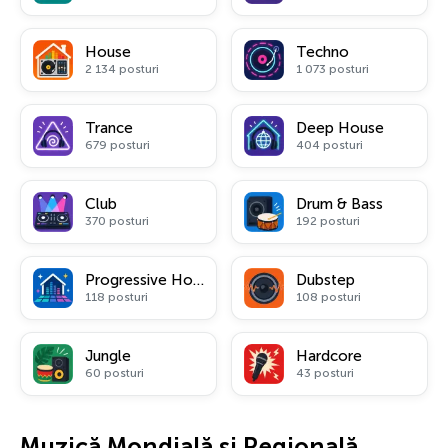
House
Techno
2 134 posturi
1 073 posturi
Trance
Deep House
679 posturi
404 posturi
Club
Drum & Bass
370 posturi
192 posturi
Progressive House
Dubstep
118 posturi
108 posturi
Jungle
Hardcore
60 posturi
43 posturi
Muzică Mondială și Regională