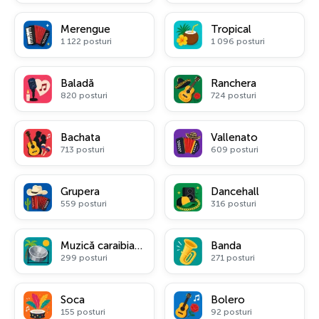
Merengue
Tropical
1 122 posturi
1 096 posturi
Baladă
Ranchera
820 posturi
724 posturi
Bachata
Vallenato
713 posturi
609 posturi
Grupera
Dancehall
559 posturi
316 posturi
Muzică caraibiană
Banda
299 posturi
271 posturi
Soca
Bolero
155 posturi
92 posturi