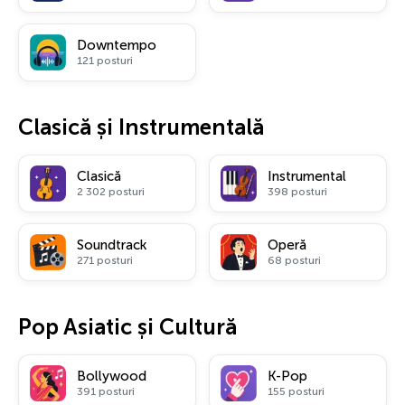
Downtempo
121 posturi
Clasică și Instrumentală
Clasică
Instrumental
2 302 posturi
398 posturi
Soundtrack
Operă
271 posturi
68 posturi
Pop Asiatic și Cultură
Bollywood
K-Pop
391 posturi
155 posturi