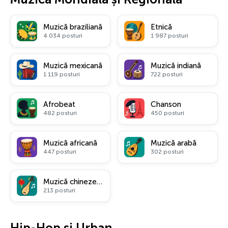
Muzică braziliană
Etnică
4 034 posturi
1 987 posturi
Muzică mexicană
Muzică indiană
1 119 posturi
722 posturi
Afrobeat
Chanson
482 posturi
450 posturi
Muzică africană
Muzică arabă
447 posturi
302 posturi
Muzică chinezească
213 posturi
Hip-Hop și Urban