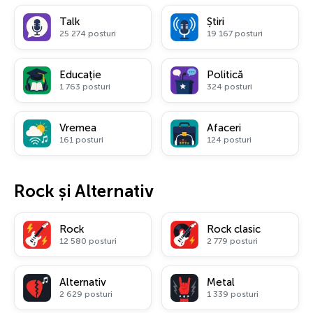
Talk
Știri
25 274 posturi
19 167 posturi
Educație
Politică
1 763 posturi
324 posturi
Vremea
Afaceri
161 posturi
124 posturi
Rock și Alternativ
Rock
Rock clasic
12 580 posturi
2 779 posturi
Alternativ
Metal
2 629 posturi
1 339 posturi