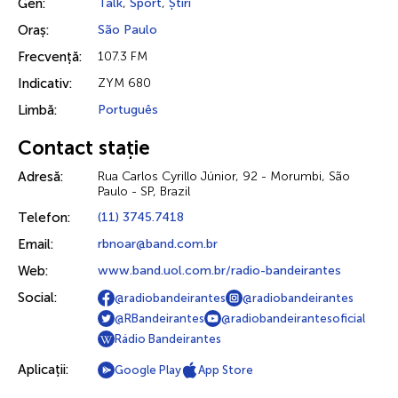
Gen:
Talk
,
Sport
,
Știri
Oraș:
São Paulo
Frecvență:
107.3 FM
Indicativ:
ZYM 680
Limbă:
Português
Contact stație
Adresă:
Rua Carlos Cyrillo Júnior, 92 - Morumbi, São
Paulo - SP, Brazil
Telefon:
(11) 3745.7418
Email:
rbnoar@band.com.br
Web:
www.band.uol.com.br/radio-bandeirantes
Social:
@radiobandeirantes
@radiobandeirantes
@RBandeirantes
@radiobandeirantesoficial
Rádio Bandeirantes
Aplicații:
Google Play
App Store