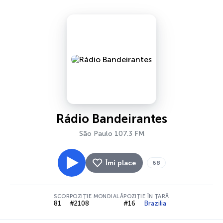
Rádio Bandeirantes
São Paulo 107.3 FM
Îmi place
68
SCOR
POZIȚIE MONDIALĂ
POZIȚIE ÎN ȚARĂ
81
#2108
#16
Brazilia