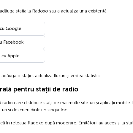
 adăuga stația la Radoxo sau a actualiza una existentă.
 cu Google
cu Facebook
 cu Apple
adăuga o stație, actualiza fluxuri și vedea statistici.
ală pentru stații de radio
adio care distribuie stații pe mai multe site-uri și aplicații mobile
-uri și descrieri dintr-un singur loc.
ică în rețeaua Radoxo după moderare. Emițătorii au acces și la statistic