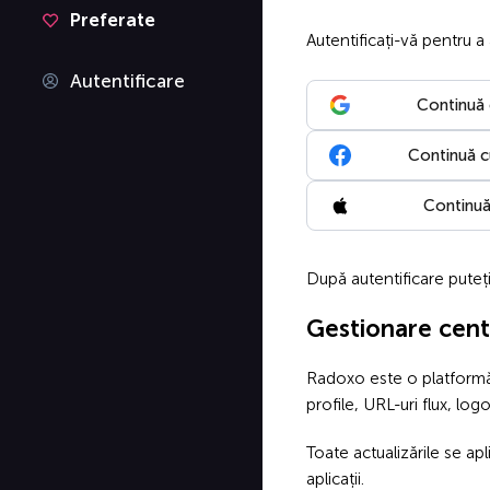
Preferate
Autentificați-vă pentru a
Autentificare
Continuă
Continuă 
Continuă
După autentificare puteți 
Gestionare centr
Radoxo este o platformă r
profile, URL-uri flux, logo
Toate actualizările se apl
aplicații.