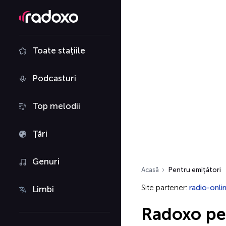
Toate stațiile
Podcasturi
Top melodii
Țări
Genuri
Acasă
Pentru emițători
Site partener:
radio-onli
Limbi
Radoxo pe