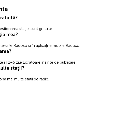
nte
gratuită?
estionarea stației sunt gratuite.
ția mea?
te-urile Radoxo și în aplicațiile mobile Radoxo.
area?
ate în 2–5 zile lucrătoare înainte de publicare.
lte stații?
na mai multe stații de radio.