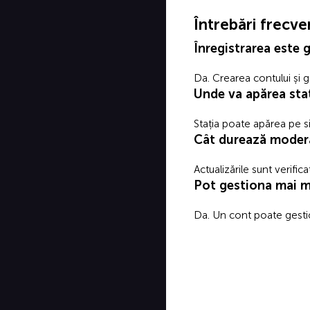
Întrebări frecve
Înregistrarea este 
Da. Crearea contului și g
Unde va apărea sta
Stația poate apărea pe si
Cât durează moder
Actualizările sunt verific
Pot gestiona mai mu
Da. Un cont poate gestio