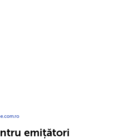
ne.com.ro
ntru emițători