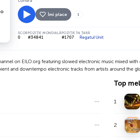
Londra
Îmi place
1
SCOR
POZIȚIE MONDIALĂ
POZIȚIE ÎN ȚARĂ
0
#34841
#1707
Regatul Unit
channel on EILO.org featuring slowed electronic music mixed with
ient and downtempo electronic tracks from artists around the gl
Top mel
1
2