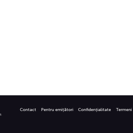
Contact
Pentru emițători
Confidențialitate
Termeni
e.