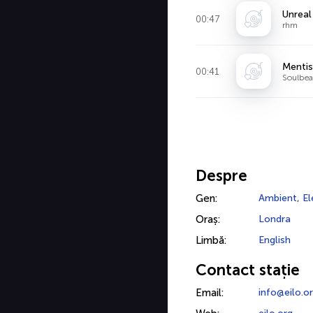
Unreal
00:47
rhm
Mentis
00:41
Soulbea
Despre
Gen:
Ambient
,
El
Oraș:
Londra
Limbă:
English
Contact stație
Email:
info@eilo.o