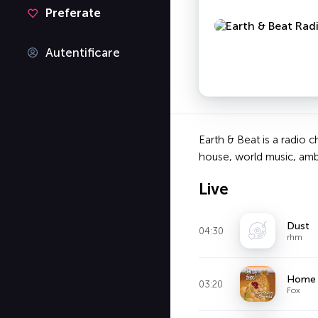
Preferate
Autentificare
Earth & Beat is a radio 
house, world music, amb
Live
Dust
04:30
rhm
Home
03:20
Fox