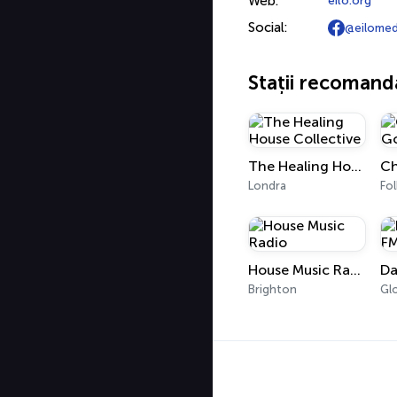
Web:
eilo.org
Social:
@eilomed
Stații recomand
The Healing House Collective
Londra
Fo
House Music Radio
Da
Brighton
Gl