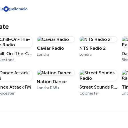
ia
@eiloradio
ate
Caviar Radio
NTS Radio 2
Chill-On-The-Go Radio
Da
Londra
Londra
lkestone
Bir
Nation Dance
nce Attack FM
Street Sounds Radio
Londra DAB+
oucester
Colchester
Lin