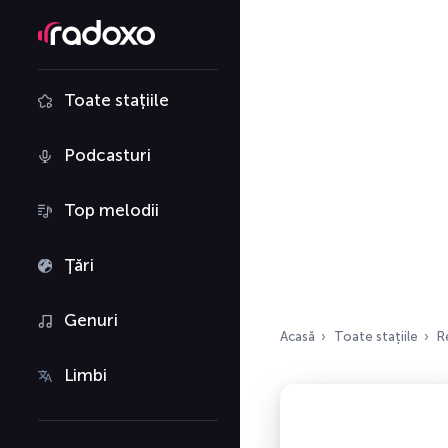
Toate stațiile
Podcasturi
Top melodii
Țări
Genuri
Acasă
Toate stațiile
R
Limbi