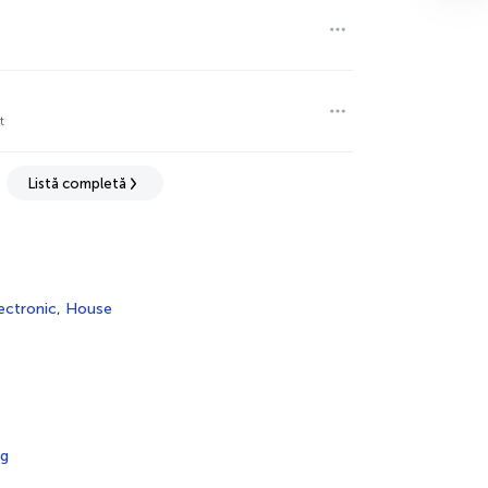
t
Listă completă
ectronic
,
House
rg