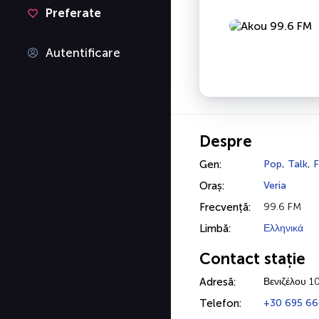
Preferate
Autentificare
Despre
Gen:
Pop
,
Talk
,
F
Oraș:
Veria
Frecvență:
99.6 FM
Limbă:
Ελληνικά
Contact stație
Adresă:
Βενιζέλου 1
Telefon:
+30 695 66