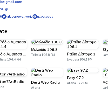
io@gmail.com
96.gr
6
@laosnews_veria
@laosepea
ate
Μελωδία 106.8
St
Ράδιο Άμφισσα 104.4
Ράδιο Δίστομο 106.1
Trikala 106.8 FM
Lam
fissa 104.4 FM
Livadeia 106.1 FM
Easy 97.2
ton7ArtRadio
Derti Web Radio
Λα
Atena 97.2 FM
ena
Atena
Lar