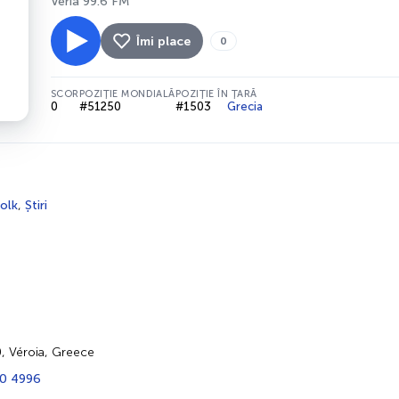
Veria 99.6 FM
Îmi place
0
SCOR
POZIȚIE MONDIALĂ
POZIȚIE ÎN ȚARĂ
0
#51250
#1503
Grecia
olk
,
Știri
0, Véroia, Greece
0 4996