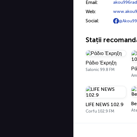
Email:
akou996rad
Web:
www.akou9
Social:
@Akou99
Stații recomand
Ράδιο Έκρηξη
Salonic 99.8 FM
Am
Be
LIFE NEWS 102.9
At
Corfu 102.9 FM