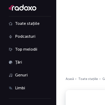
Toate stațiile
Podcasturi
Top melodii
Țări
Genuri
Acasă
Toate stațiile
G
Limbi