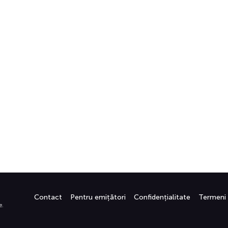
Contact
Pentru emițători
Confidențialitate
Termeni
e.