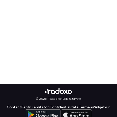
© 2026. Toate drepturile rezervate.
Contact
Pentru emițători
Confidențialitate
Termeni
Widget-uri