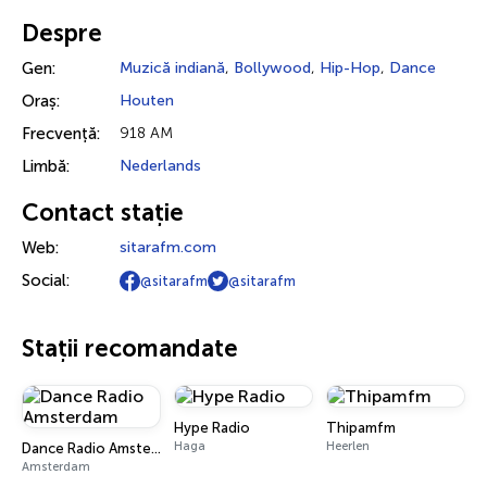
Despre
Gen:
Muzică indiană
,
Bollywood
,
Hip-Hop
,
Dance
Oraș:
Houten
Frecvență:
918 AM
Limbă:
Nederlands
Contact stație
Web:
sitarafm.com
Social:
@sitarafm
@sitarafm
Stații recomandate
Hype Radio
Thipamfm
Haga
Heerlen
Dance Radio Amsterdam
Amsterdam