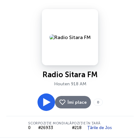
Radio Sitara FM
Houten 918 AM
Îmi place
0
SCOR
POZIȚIE MONDIALĂ
POZIȚIE ÎN ȚARĂ
0
#26933
#218
Țările de Jos