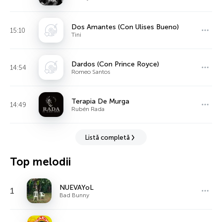
Dos Amantes (Con Ulises Bueno)
15:10
Tini
Dardos (Con Prince Royce)
14:54
Romeo Santos
Terapia De Murga
14:49
Rubén Rada
Listă completă
Top melodii
NUEVAYoL
1
Bad Bunny