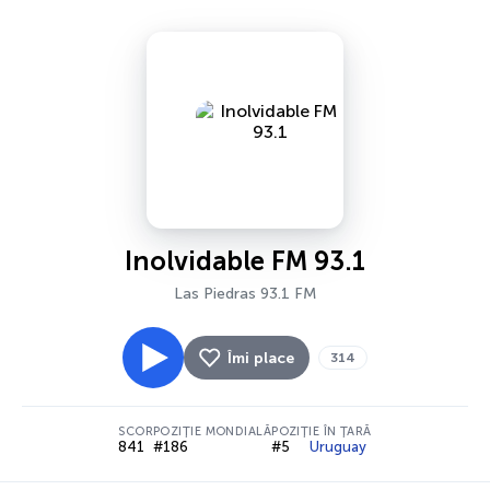
Inolvidable FM 93.1
Las Piedras 93.1 FM
Îmi place
314
SCOR
POZIȚIE MONDIALĂ
POZIȚIE ÎN ȚARĂ
841
#186
#5
Uruguay