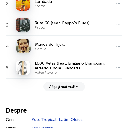
Lambada
2
Kaoma
Ruta 66 (feat. Pappo's Blues)
3
Pappo
Manos de Tijera
4
Camilo
1000 Velas (feat. Emiliano Brancciari,
5
Alfredo"Chole"Gianotti &
Alvaro"Apagón"Albino)
Mateo Moreno
Afișați mai mult
Despre
Gen:
Pop
,
Tropical
,
Latin
,
Oldies