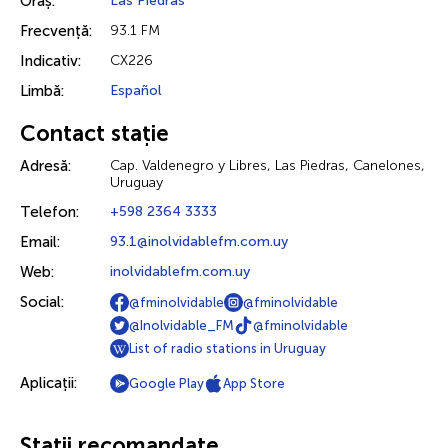
Oraș:
Las Piedras
Frecvență:
93.1 FM
Indicativ:
CX226
Limbă:
Español
Contact stație
Adresă:
Cap. Valdenegro y Libres, Las Piedras, Canelones,
Uruguay
Telefon:
+598 2364 3333
Email:
93.1@inolvidablefm.com.uy
Web:
inolvidablefm.com.uy
Social:
@fminolvidable
@fminolvidable
@Inolvidable_FM
@fminolvidable
List of radio stations in Uruguay
Aplicații:
Google Play
App Store
Stații recomandate