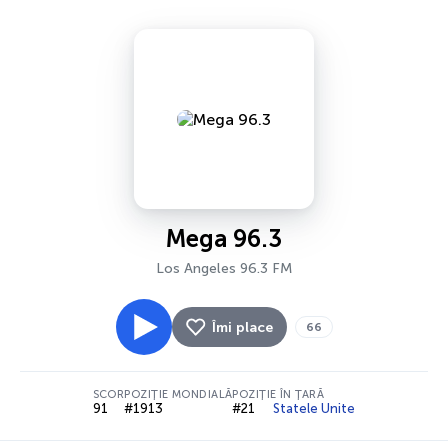
Mega 96.3
Los Angeles 96.3 FM
Îmi place
66
SCOR
POZIȚIE MONDIALĂ
POZIȚIE ÎN ȚARĂ
91
#1913
#21
Statele Unite