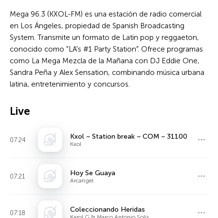
Mega 96.3 (KXOL-FM) es una estación de radio comercial
en Los Ángeles, propiedad de Spanish Broadcasting
System. Transmite un formato de Latin pop y reggaeton,
conocido como "LA's #1 Party Station". Ofrece programas
como La Mega Mezcla de la Mañana con DJ Eddie One,
Sandra Peña y Alex Sensation, combinando música urbana
latina, entretenimiento y concursos.
Live
Kxol ~ Station break ~ COM ~ 31100
07:24
Kxol
Hoy Se Guaya
07:21
Arcangel
Coleccionando Heridas
07:18
Karol G & Marco Antonio Solis