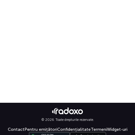
© 2026. Toate drepturile rezervate.
Contact
Pentru emițători
Confidențialitate
Termeni
Widget-uri