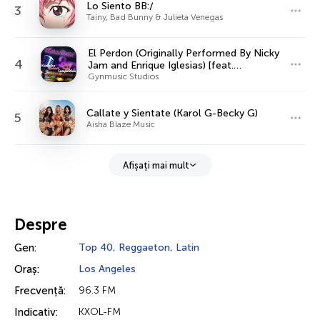
Lo Siento BB:/
3
Tainy, Bad Bunny & Julieta Venegas
El Perdon (Originally Performed By Nicky
4
Jam and Enrique Iglesias) [feat.
KaraoCanto] [Instrumental Version]
Gynmusic Studios
Callate y Sientate (Karol G-Becky G)
5
Aisha Blaze Music
Afișați mai mult
Despre
Gen:
Top 40
,
Reggaeton
,
Latin
Oraș:
Los Angeles
Frecvență:
96.3 FM
Indicativ:
KXOL-FM