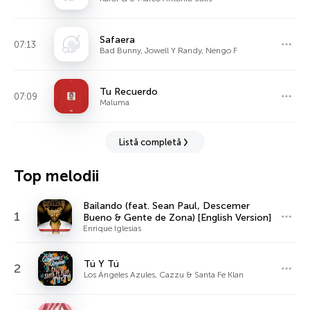
Safaera
07:13
Bad Bunny, Jowell Y Randy, Nengo F
Tu Recuerdo
07:09
Maluma
Listă completă
Top melodii
Bailando (feat. Sean Paul, Descemer
1
Bueno & Gente de Zona) [English Version]
Enrique Iglesias
Tú Y Tú
2
Los Ángeles Azules, Cazzu & Santa Fe Klan