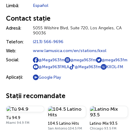
Limbă:
Español
Contact stație
Adresă:
5055 Wilshire Blvd, Suite 720, Los Angeles, CA
90036
Telefon:
(213) 566-9696
Web:
www.lamusica.com/en/stations/kxol
Social:
@Mega963fm
@mega963fm
@mega963fm
@Mega963FMLA
@Mega963fm
KXOL-FM
Aplicații:
Google Play
Stații recomandate
Tú 94.9
Miami 94.9 FM
104.5 Latino Hits
Latino Mix 93.5
San Antonio 104.5 FM
Chicago 93.5 FM