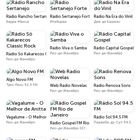
Rádio Rancho Sertanejo
Rádio Sertanejo Forte
Radio Na Era do Vinil
Барра-Манса
Итабораи
Дюк де Кашиас
Rádio Viva o Samba
Rádio Capital Gospel
Рио-де-Жанейро
Рио-де-Жанейро
Rádio Só Kakarecos Classic Rock
Рио-де-Жанейро
Algo Novo FM
Трес-Риос 92.9 FM
Web Radio Novelas
Radio Renova Sons
Рио-де-Жанейро
Рио-де-Жанейро
Vagalume - O Melhor de Anitta
Rádio Sol 94.5 FM
Рио-де-Жанейро
Параиба-ду-Сул 94.5 FM
Rádio Gospel FM Rio de Janeiro
Рио-де-Жанейро 107.9 FM