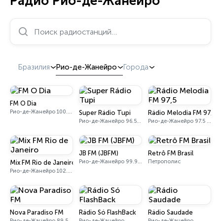
Радио Рио-де-Жанейро
Поиск радиостанций…
Бразилия
Рио-де-Жанейро
Города
FM O Dia
Рио-де-Жанейро 100.5 FM
Super Rádio Tupi
Rádio Melodia FM 97,5
Рио-де-Жанейро 96.5 FM
Рио-де-Жанейро 97.5 FM
JB FM (JBFM)
Retrô FM Brasil
Рио-де-Жанейро 99.9 FM
Петрополис
Mix FM Rio de Janeiro
Рио-де-Жанейро 102.1 FM
Nova Paradiso FM
Rádio Só FlashBack
Rádio Saudade
Рио-де-Жанейро 89.5 FM
Рио-де-Жанейро
Рио-де-Жанейро