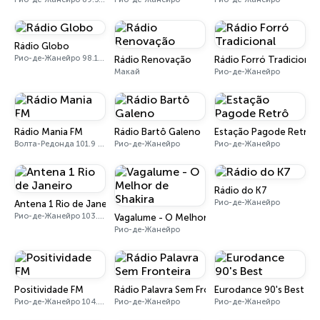
Rádio Globo
Рио-де-Жанейро 98.1 FM
Rádio Renovação
Rádio Forró Tradicional
Макай
Рио-де-Жанейро
Rádio Mania FM
Rádio Bartô Galeno
Estação Pagode Retrô
Волта-Редонда 101.9 FM
Рио-де-Жанейро
Рио-де-Жанейро
Rádio do K7
Рио-де-Жанейро
Antena 1 Rio de Janeiro
Рио-де-Жанейро 103.7 FM
Vagalume - O Melhor de Shakira
Рио-де-Жанейро
Positividade FM
Rádio Palavra Sem Fronteira
Eurodance 90's Best
Рио-де-Жанейро 104.5 FM
Рио-де-Жанейро
Рио-де-Жанейро