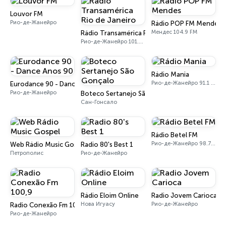
Louvor FM
Рио-де-Жанейро
Rádio POP FM Mendes
Мендес 104.9 FM
Rádio Transamérica Rio de Janeiro
Рио-де-Жанейро 101.3 FM
Rádio Mania
Рио-де-Жанейро 91.1 FM
Eurodance 90 - Dance Anos 90
Рио-де-Жанейро
Boteco Sertanejo São Gonçalo
Сан-Гонсало
Rádio Betel FM
Рио-де-Жанейро 98.7 FM
Web Rádio Music Gospel
Radio 80's Best 1
Петрополис
Рио-де-Жанейро
Rádio Eloim Online
Radio Jovem Carioca
Нова Игуасу
Рио-де-Жанейро
Radio Conexão Fm 100,9
Рио-де-Жанейро