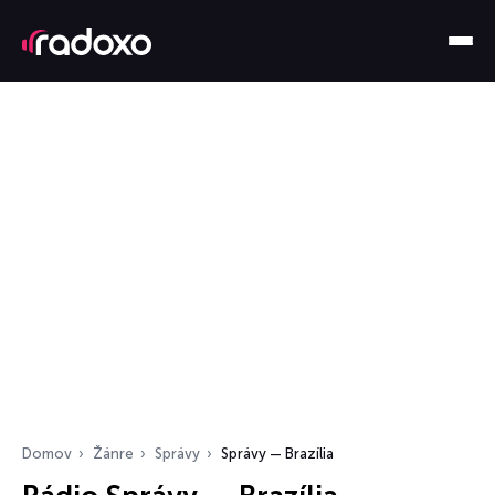
Domov
Žánre
Správy
Správy — Brazília