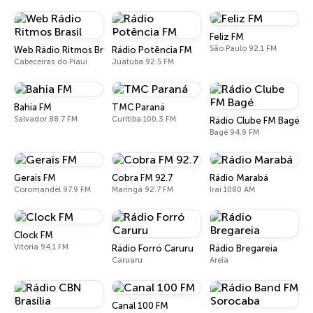
Feliz FM
São Paulo 92.1 FM
Web Rádio Ritmos Brasil
Rádio Potência FM
Cabeceiras do Piauí
Juatuba 92.5 FM
Bahia FM
TMC Paraná
Salvador 88.7 FM
Curitiba 100.3 FM
Rádio Clube FM Bagé
Bagé 94.9 FM
Gerais FM
Cobra FM 92.7
Rádio Marabá
Coromandel 97.9 FM
Maringá 92.7 FM
Iraí 1080 AM
Clock FM
Vitória 94.1 FM
Rádio Forró Caruru
Rádio Bregareia
Caruaru
Areia
Canal 100 FM