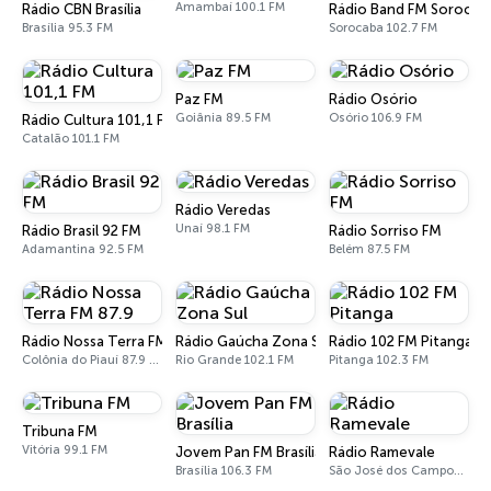
Amambaí 100.1 FM
Rádio CBN Brasília
Rádio Band FM Sorocab
Brasília 95.3 FM
Sorocaba 102.7 FM
Paz FM
Rádio Osório
Goiânia 89.5 FM
Osório 106.9 FM
Rádio Cultura 101,1 FM
Catalão 101.1 FM
Rádio Veredas
Unaí 98.1 FM
Rádio Brasil 92 FM
Rádio Sorriso FM
Adamantina 92.5 FM
Belém 87.5 FM
Rádio Nossa Terra FM 87.9
Rádio Gaúcha Zona Sul
Rádio 102 FM Pitanga
Colônia do Piauí 87.9 FM
Rio Grande 102.1 FM
Pitanga 102.3 FM
Tribuna FM
Vitória 99.1 FM
Jovem Pan FM Brasília
Rádio Ramevale
Brasília 106.3 FM
São José dos Campos 1290 AM