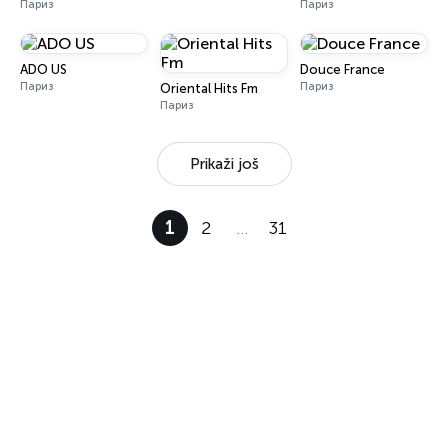
Париз
Париз
ADO US
Douce France
Париз
Париз
Oriental Hits Fm
Париз
Prikaži još
1
2
…
31