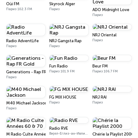
Oüi FM
Skyrock Alger
Париз 102.3 FM
Париз
ADO Midnight Love
Париз
NRJ Oriental
Париз
Radio AdventLife
NRJ Gangsta Rap
Париз
Париз
Fun Radio
Beur FM
Париз 101.9 FM
Париз 106.7 FM
Generations - Rap FR Gold
Париз
FG MIX HOUSE
NRJ RAI
Париз
Париз
M40 Michael Jackson
Париз
Radio RVE
Вијел-Еглиз-ан-Ивлин 103.7 FM
M Radio Culte Années 60 & 70
Chérie la Playlist 2000