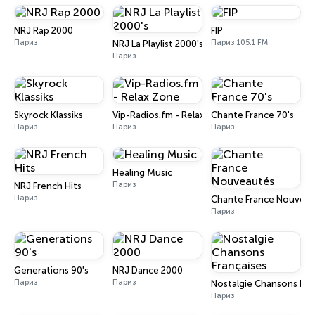
NRJ Rap 2000
FIP
Париз
Париз 105.1 FM
NRJ La Playlist 2000's
Париз
Skyrock Klassiks
Vip-Radios.fm - Relax Zone
Chante France 70's
Париз
Париз
Париз
Healing Music
Париз
NRJ French Hits
Париз
Chante France Nouveau
Париз
Generations 90's
NRJ Dance 2000
Париз
Париз
Nostalgie Chansons Fra
Париз