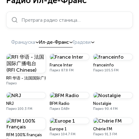
Радио Ил-де-Франс
Претрага радио станица…
Француска
Ил-де-Франс
Градови
France Inter
franceinfo
Париз 87.8 FM
Париз 105.5 FM
RFI 华语 - 法国国际广播电台 (RFI Chinese)
Париз
NRJ
BFM Radio
Nostalgie
Париз 100.3 FM
Париз DAB+
Париз 90.4 FM
Europe 1
Chérie FM
Париз 104.7 FM
Париз 91.3 FM
RFM 100% Français