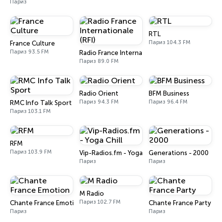
Париз
RTL
Париз 104.3 FM
France Culture
Париз 93.5 FM
Radio France Internationale (RFI)
Париз 89.0 FM
Radio Orient
BFM Business
Париз 94.3 FM
Париз 96.4 FM
RMC Info Talk Sport
Париз 103.1 FM
RFM
Париз 103.9 FM
Vip-Radios.fm - Yoga Chill
Generations - 2000
Париз
Париз
M Radio
Париз 102.7 FM
Chante France Emotion
Chante France Party
Париз
Париз