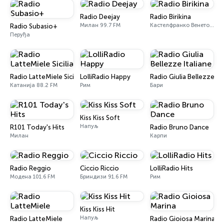
Radio Deejay
Radio Birikina
Милан 99.7 FM
Кастелфранко Венето 104.2 FM
Radio Subasio+
Перуђа
Radio LatteMiele Sicilia
LolliRadio Happy
Radio Giulia Bellezze Ita
Катанија 88.2 FM
Рим
Бари
Kiss Kiss Soft
Напуљ
R101 Today's Hits
Radio Bruno Dance
Милан
Карпи
Radio Reggio
Ciccio Riccio
LolliRadio Hits
Модена 101.6 FM
Бриндизи 91.6 FM
Рим
Kiss Kiss Hit
Напуљ
Radio LatteMiele
Radio Gioiosa Marina