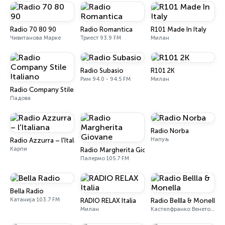
Radio 70 80 90
Radio Romantica
R101 Made In Italy
Чивитанова Марке
Триест 93.9 FM
Милан
Radio Subasio
R101 2K
Рим 94.0 - 94.5 FM
Милан
Radio Company Stile Italiano
Падова
Radio Norba
Напуљ
Radio Azzurra – l'Italiana
Карпи
Radio Margherita Giovane
Палермо 105.7 FM
Bella Radio
Катанија 103.7 FM
RADIO RELAX Italia
Radio Bellla & Monella
Милан
Кастелфранко Венето 97.8 FM