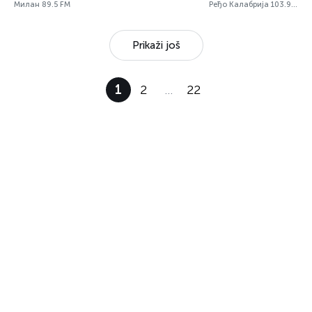
Милан 89.5 FM
Ређо Калабрија 103.9 FM
Prikaži još
1
2
…
22