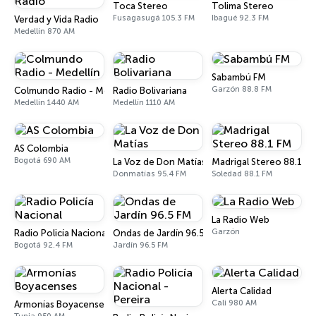
Toca Stereo
Tolima Stereo
Fusagasugá 105.3 FM
Ibagué 92.3 FM
Verdad y Vida Radio
Medellín 870 AM
Sabambú FM
Garzón 88.8 FM
Colmundo Radio - Medellín
Radio Bolivariana
Medellín 1440 AM
Medellín 1110 AM
AS Colombia
Bogotá 690 AM
La Voz de Don Matías
Madrigal Stereo 88.1 F
Donmatías 95.4 FM
Soledad 88.1 FM
La Radio Web
Garzón
Radio Policía Nacional
Ondas de Jardín 96.5 FM
Bogotá 92.4 FM
Jardín 96.5 FM
Alerta Calidad
Cali 980 AM
Armonías Boyacenses