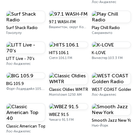
Лос-Анджелес
97.1 WASH-FM
Вашингтон, округ Колумбія 97.1 FM
Surf Shack Radio
Play Chill Radio
Гонолулу
Сакраменто
HITS 106.1
K-LOVE
Сіетл 106.1 FM
Вінчестер 103.3 FM
LITT Live - 70's
Лос-Анджелес
BIG 105.9
Форт-Лодердейл 105.9 FM
Classic Oldies WMTR
WEST COAST Golden R
Morristown 1250 AM
Лос-Анджелес
WBEZ 91.5
Чикаго 91.5 FM
Smooth Jazz New York
Нью-Йорк
Classic American Top 40
Лос-Анджелес