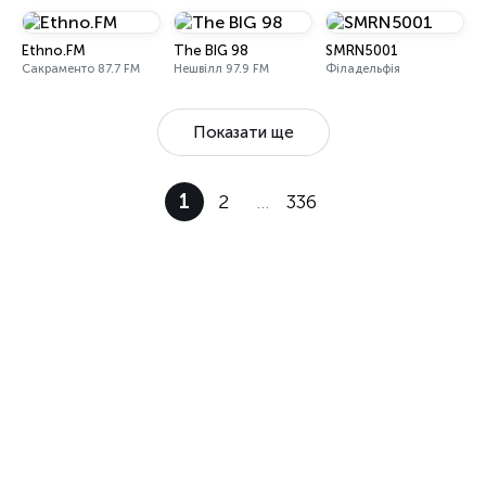
Ethno.FM
The BIG 98
SMRN5001
Сакраменто 87.7 FM
Нешвілл 97.9 FM
Філадельфія
Показати ще
1
2
…
336