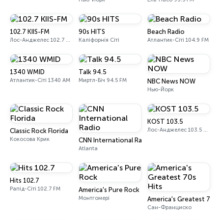
102.7 KIIS-FM
90s HITS
Beach Radio
Лос-Анджелес 102.7 FM
Каліфорнія Сіті
Атлантик-Сіті 104.9 FM
1340 WMID
Talk 94.5
Атлантик-Сіті 1340 AM
Миртл-Біч 94.5 FM
NBC News NOW
Нью-Йорк
KOST 103.5
Лос-Анджелес 103.5 FM
Classic Rock Florida
Кокосова Крик
CNN International Radio
Atlanta
Hits 102.7
Рапід-Сіті 102.7 FM
America's Pure Rock
Монтгомері
America's Greatest 70s 
Сан-Франциско