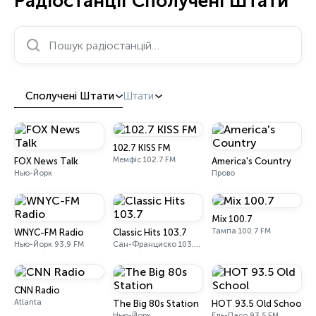
Радіостанції Сполучені Штати
Пошук радіостанцій…
Сполучені Штати
Штати
102.7 KISS FM
Мемфіс 102.7 FM
FOX News Talk
America's Country
Нью-Йорк
Прово
Mix 100.7
Тампа 100.7 FM
WNYC-FM Radio
Classic Hits 103.7
Нью-Йорк 93.9 FM
Сан-Франциско 103.7 FM
CNN Radio
Atlanta
The Big 80s Station
HOT 93.5 Old School
Нью-Йорк
Ель-Пасо 93.5 FM