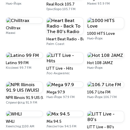
Нью-Йорк
Маямі 93.9 FM
Real Rock 105.7
Грінсборо 105.7 FM
Chilltrax
Маямі
1000 HITS Love
Нью-Йорк
Heart Beat Radio - Back To The 80's Radio
Palm Coast
Latino 99 FM
Hot 108 JAMZ
Кіссіммі 99.7 FM
Нью-Йорк
LITT Live - Hits
Лос-Анджелес
Mega 97.9
106.7 Lite FM
Нью-Йорк 97.9 FM
Нью-Йорк 106.7 FM
NPR Illinois 91.9 UIS (WUIS)
Спрингфілд 91.9 FM
WHLI
Mix 94.5
Хемпстед 1100 AM
Лексінгтон 94.5 FM
LITT Live - 80's