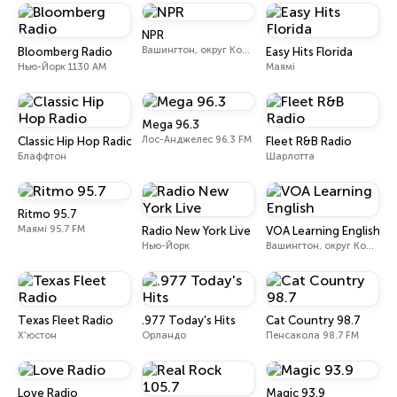
NPR
Вашингтон, округ Колумбія
Bloomberg Radio
Easy Hits Florida
Нью-Йорк 1130 AM
Маямі
Mega 96.3
Лос-Анджелес 96.3 FM
Classic Hip Hop Radio
Fleet R&B Radio
Блаффтон
Шарлотта
Ritmo 95.7
Маямі 95.7 FM
Radio New York Live
VOA Learning English
Нью-Йорк
Вашингтон, округ Колумбія
Texas Fleet Radio
.977 Today's Hits
Cat Country 98.7
Х'юстон
Орландо
Пенсакола 98.7 FM
Love Radio
Magic 93.9