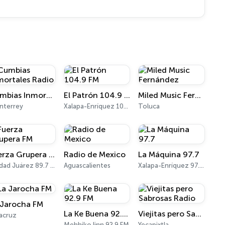
Cumbias Inmortales Radio
El Patrón 104.9 FM
Miled Music Fernández
nterrey
Xalapa-Enríquez 104.9 FM
Toluca
Fuerza Grupera FM
Radio de Mexico
La Máquina 97.7
Ciudad Juárez 89.7 HD3
Aguascalientes
Xalapa-Enríquez 97.7 FM
 Jarocha FM
La Ke Buena 92.9 FM
Viejitas pero Sabrosas Radio
acruz
Mehhiko linn 92.9 FM
Yecapixtla