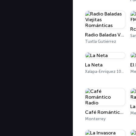
Rc
Radio Baladas Viejitas Románticas
Sa
Tuxtla Gutiérrez
La Neta
El
Xalapa-Enríquez 102.5 FM
Me
Café Romántico Radio
Me
Monterrey