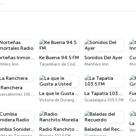
Norteñas Inmortales Radio
Ke Buena 94.5 FM
Sonidos Del Ayer
hhiko linn
Tacámbaro de Codallos 94.5 FM
Mehhiko linn
Mo
 Ranchera
La que le Gusta a Usted
La Tapatía 103.5 FM
Aguascalientes 106.1 FM
Victoria de Durango 98.9 FM
Guadalajara 103.5 FM
La
Cumbia Sonidera Radio
Radio Ranchito Morelia
Baladas del Recuerdo
Ver
ebla de Zaragoza
Morelia 102.5 FM
Cuernavaca