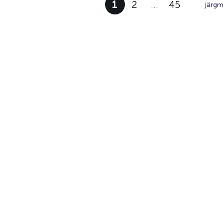
1
2
…
45
järgm