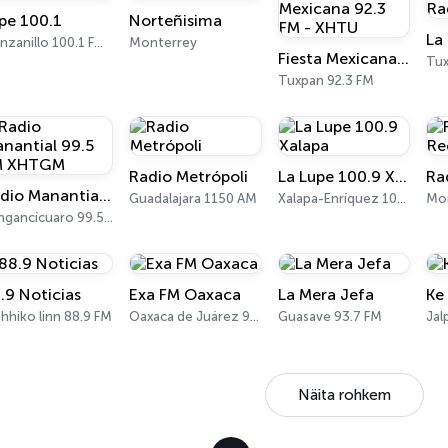
pe 100.1
Norteñisima
La
Manzanillo 100.1 FM - 560 AM
Monterrey
Fiesta Mexicana 92.3 FM - XHTU
Tux
Tuxpan 92.3 FM
Radio Metrópoli
La Lupe 100.9 Xalapa
Ra
Radio Manantial 99.5 FM XHTGM
Guadalajara 1150 AM
Xalapa-Enríquez 100.9 FM
Mo
Tangancícuaro 99.5 FM
.9 Noticias
Exa FM Oaxaca
La Mera Jefa
Ke
hhiko linn 88.9 FM
Oaxaca de Juárez 98.5 FM
Guasave 93.7 FM
Näita rohkem