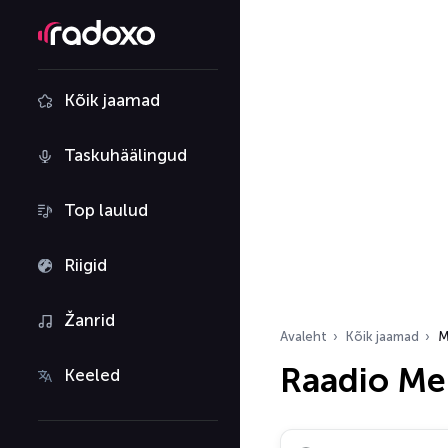
Kõik jaamad
Taskuhäälingud
Top laulud
Riigid
Žanrid
Avaleht
Kõik jaamad
M
Raadio Me
Keeled
Otsi raadiojaamu…