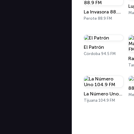
Lu
La Invasora 88.9 FM
Perote 88.9 FM
El Patrón
Córdoba 94.5 FM
88
La Número Uno 104.9 FM
Me
Tijuana 104.9 FM