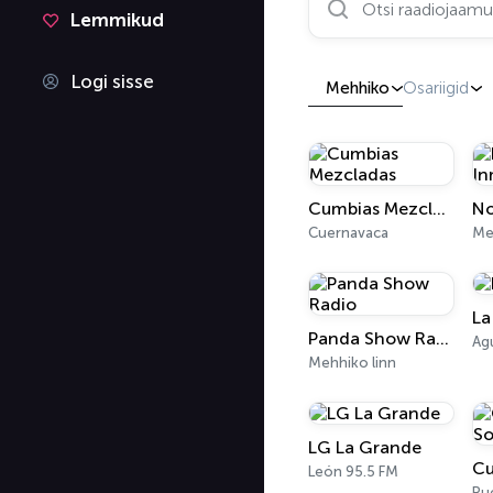
Lemmikud
Logi sisse
Mehhiko
Osariigid
Cumbias Mezcladas
Cuernavaca
Me
La
Panda Show Radio
Mehhiko linn
LG La Grande
León 95.5 FM
Pu