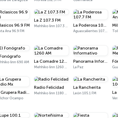
La Z 107.3 FM
lasicos 96.9 FM
La Poderosa 107.7 FM
Mehhiko linn 107.3 FM
nta Ana 96.9 FM
Aguascalientes 107.7 FM
Tol
 Fonógrafo
La Comadre 1260 AM
Panorama Informativo
hhiko linn 690 AM
Mehhiko linn 1260 AM
La Paz
Gua
Radio Felicidad
La Rancherita
La Grupera Radio Mx
Mehhiko linn 1180 AM
León 105.1 FM
lchor Ocampo
Ver