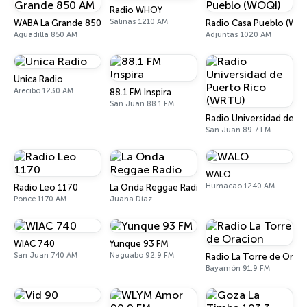
Radio WHOY
Salinas 1210 AM
WABA La Grande 850 AM
Radio Casa Pueblo (WO
Aguadilla 850 AM
Adjuntas 1020 AM
Unica Radio
Arecibo 1230 AM
88.1 FM Inspira
San Juan 88.1 FM
Radio Universidad de P
San Juan 89.7 FM
WALO
Humacao 1240 AM
Radio Leo 1170
La Onda Reggae Radio
Ponce 1170 AM
Juana Díaz
WIAC 740
Yunque 93 FM
San Juan 740 AM
Naguabo 92.9 FM
Radio La Torre de Orac
Bayamón 91.9 FM