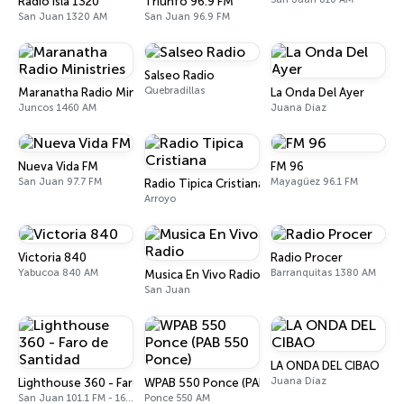
Radio Isla 1320
Triunfo 96.9 FM
San Juan 1320 AM
San Juan 96.9 FM
Salseo Radio
Quebradillas
Maranatha Radio Ministries
La Onda Del Ayer
Juncos 1460 AM
Juana Díaz
Nueva Vida FM
FM 96
San Juan 97.7 FM
Mayagüez 96.1 FM
Radio Tipica Cristiana
Arroyo
Victoria 840
Radio Procer
Yabucoa 840 AM
Barranquitas 1380 AM
Musica En Vivo Radio
San Juan
LA ONDA DEL CIBAO
Juana Díaz
Lighthouse 360 - Faro de Santidad
WPAB 550 Ponce (PAB 550 Ponce)
San Juan 101.1 FM - 1660 AM
Ponce 550 AM