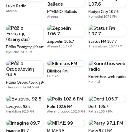
Laiko Radio
Ateena
ΡΥΘΜΟΣ Ballads
Radyo City 107.6
Ateena
Komotini 107.6 FM
Zeppelin 106.7
Status FM 107.7
Ateena 106.7 FM
Thessaloniki 107.7 FM
Ράδιο Ξενύχτης (Ksenyxtis)
Mytilene 94.9 FM
Ellinikos FM
Elliniko
Korinthos web radio
Korintti
Ράδιο Θεσσαλονίκη 94.5
Thessaloniki 94.5 FM
Έντεχνος 92.5
Polis 102.6 FM
Derti 105.7
Heraklion 92.5 FM
Alexandroupoli 102.6 FM
Patras 105.7 FM
Imagine 89.7
ΜΠΛΕ 99
Party 97.1 FM