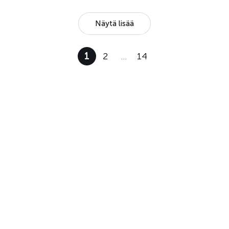
Näytä lisää
1
2
…
14