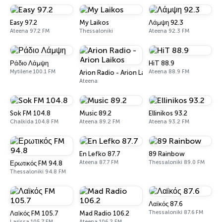
Easy 97.2
My Laikos
Λάμψη 92.3
Ateena 97.2 FM
Thessaloniki
Ateena 92.3 FM
Ράδιο Λάμψη
HiT 88.9
Mytilene 100.1 FM
Ateena 88.9 FM
Arion Radio - Arion Laikos
Ateena
Sok FM 104.8
Music 89.2
Ellinikos 93.2
Chalkida 104.8 FM
Ateena 89.2 FM
Ateena 93.2 FM
En Lefko 87.7
89 Rainbow
Ateena 87.7 FM
Thessaloniki 89.0 FM
Ερωτικός FM 94.8
Thessaloniki 94.8 FM
Λαϊκός 87.6
Thessaloniki 87.6 FM
Λαϊκός FM 105.7
Mad Radio 106.2
Larissa 105.7 FM
Ateena 106.2 FM