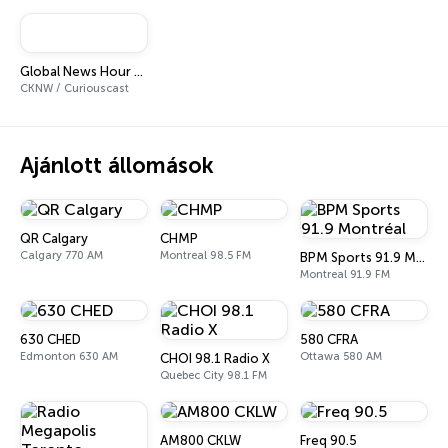
Global News Hour at 6
CKNW / Curiouscast
Ajánlott állomások
QR Calgary
CHMP
Calgary 770 AM
Montreal 98.5 FM
BPM Sports 91.9 Montréal
Montreal 91.9 FM
630 CHED
580 CFRA
Edmonton 630 AM
Ottawa 580 AM
CHOI 98.1 Radio X
Quebec City 98.1 FM
AM800 CKLW
Freq 90.5