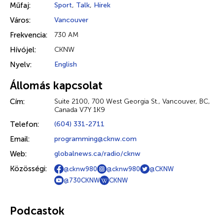
Műfaj:
Sport
,
Talk
,
Hírek
Város:
Vancouver
Frekvencia:
730 AM
Hívójel:
CKNW
Nyelv:
English
Állomás kapcsolat
Cím:
Suite 2100, 700 West Georgia St., Vancouver, BC,
Canada V7Y 1K9
Telefon:
(604) 331-2711
Email:
programming@cknw.com
Web:
globalnews.ca/radio/cknw
Közösségi:
@cknw980
@cknw980
@CKNW
@730CKNW
CKNW
Podcastok