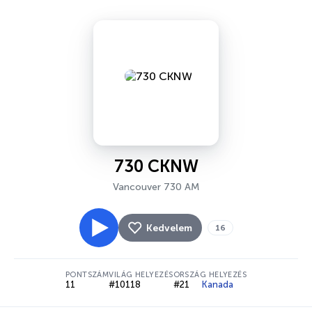
730 CKNW
Vancouver 730 AM
Kedvelem
16
PONTSZÁM
VILÁG HELYEZÉS
ORSZÁG HELYEZÉS
11
#10118
#21
Kanada