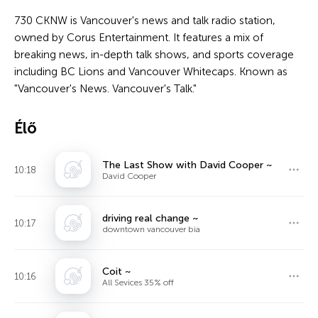
730 CKNW is Vancouver's news and talk radio station,
owned by Corus Entertainment. It features a mix of
breaking news, in-depth talk shows, and sports coverage
including BC Lions and Vancouver Whitecaps. Known as
"Vancouver's News. Vancouver's Talk."
Élő
The Last Show with David Cooper ~
10:18
David Cooper
driving real change ~
10:17
downtown vancouver bia
Coit ~
10:16
All Sevices 35% off